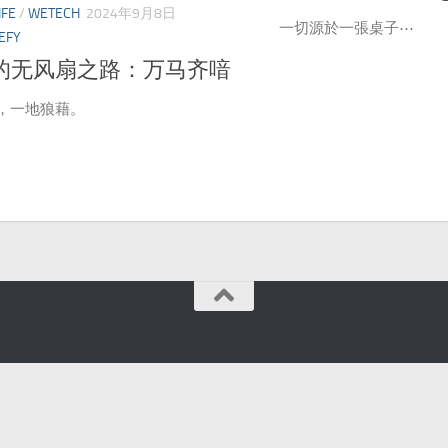
IFE
/
WETECH
2024年9月8日
一切源於一張桌子⋯
EFY
C的无风扇之路：万马齐喑
，一地狼藉。