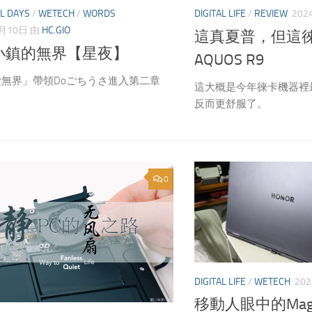
L DAYS
/
WETECH
/
WORDS
DIGITAL LIFE
/
REVIEW
20
9月10日
由
HC.GIO
這真夏普，但這徠
小鎮的無界【星夜】
AQUOS R9
無界」帶領Doごちうさ進入第二章
這大概是今年徠卡機器裡
反而更舒服了。
0
DIGITAL LIFE
/
WETECH
20
移動人眼中的Magic