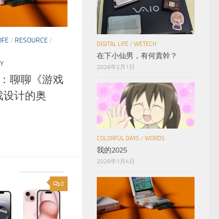
IFE
/
RESOURCE
/
DIGITAL LIFE
/
WETECH
在下小仙男，有何貴幹？
FY
2026年2月1日
Game：聊聊《游戏
戏设计的奥
COLORFUL DAYS
/
WORDS
我的2025
2026年1月4日
0