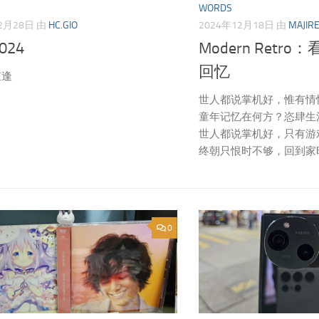
WORDS
2月28日
由
HC.GIO
2024年12月18日
由
MAJIR
024
Modern Retr
回忆
重逢
世人都说掌机好，惟有情
童年记忆在何方？恣肆生
世人都说掌机好，只有游
终朝只恨时不够，回到家
0