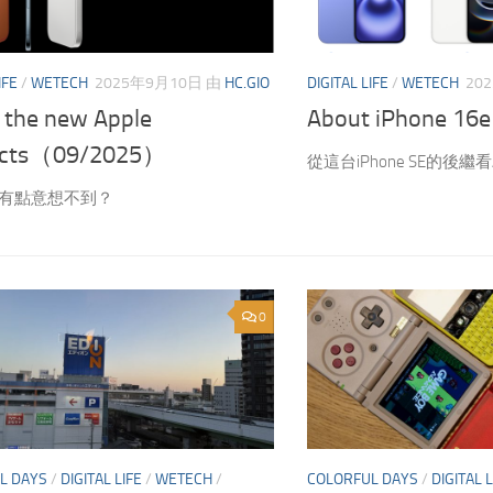
IFE
/
WETECH
2025年9月10日
由
HC.GIO
DIGITAL LIFE
/
WETECH
20
 the new Apple
About iPhone 16e
ucts（09/2025）
從這台iPhone SE的後繼
還有點意想不到？
0
L DAYS
/
DIGITAL LIFE
/
WETECH
/
COLORFUL DAYS
/
DIGITAL L