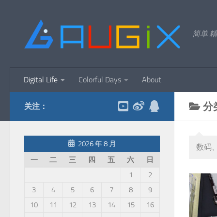
跳至内容
简单·精
Digital Life
Colorful Days
About
分
关注：
2026 年 8 月
数码
一
二
三
四
五
六
日
1
2
3
4
5
6
7
8
9
10
11
12
13
14
15
16