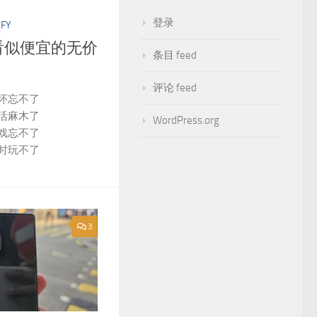
登录
EFY
o：看似便宜的无价
条目 feed
评论 feed
怀忘不了
活麻木了
WordPress.org
戏忘不了
时玩不了
3