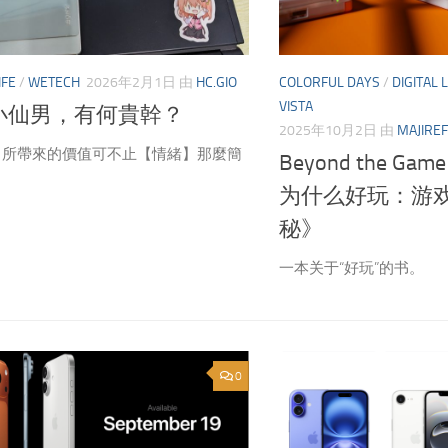
IFE
/
WETECH
2026年2月1日
由
HC.GIO
COLORFUL DAYS
/
DIGITAL L
VISTA
小仙男，有何貴幹？
2025年10月2日
由
MAJIRE
】所帶來的價值可不止【情緒】那麼簡
Beyond the 
为什么好玩：游
秘》
一本关于“好玩”的书。
0