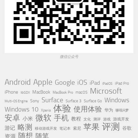
微信公众号
Apple
Android
Google
iOS
iPad
iPad Pro
iPadOS
Microsoft
iPhone
MacBook
MacBook Pro
macOS
libGDX
Surface
Windows
Sony
Surface 3
Surface Go
Multi-OS Engine
体验
使用体验
Windows 10
华为
Xperia
哆啦A梦
微软
安卓
手机
小米
教程
测评
游戏
游戏开发
文化
评测
苹果
略测
游记
谷歌
移动游戏开发
索尼
笔记本
随想
随笔
资源