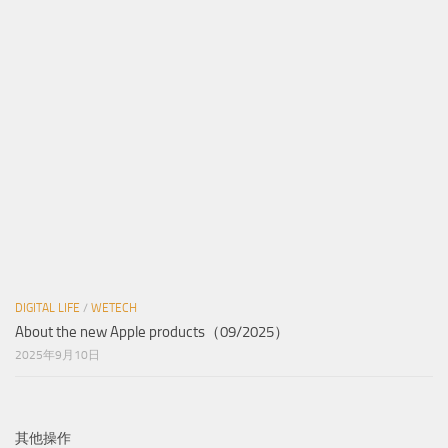
DIGITAL LIFE
/
WETECH
About the new Apple products（09/2025）
2025年9月10日
其他操作
登录
条目 feed
评论 feed
WordPress.org