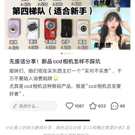
小紅書上的復古數碼分享，雖然這位自稱【CCD相機忠實愛好者】提