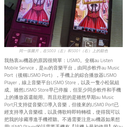
同一張圖片，在S003（左）和S001（右）上的顯色
我熱衷au機器的原因很簡單：LISMO。全稱au Listen
Mobile Service，是au的音樂平台，由同步軟件au Music
Port（後稱LISMO Port），手機上的綜合播放器LISMO
Player，線上音樂平台LISMO Store，以及一隻小松鼠組
成。雖然LISMO Store早已停服，但至少同步軟件和手機
上的播放器還能用。而且欣慰的是雖然早期au Music
Port只支持從音樂CD導入音樂，但後來的LISMO Port已
經支持導入音樂檔，以及傳歌時即時轉檔，使得我可以
把我的珍藏導進手機裡聽。不過需要注意au機器如果想
用LISMO Player的話需要手機有【該機上最初使用】的au