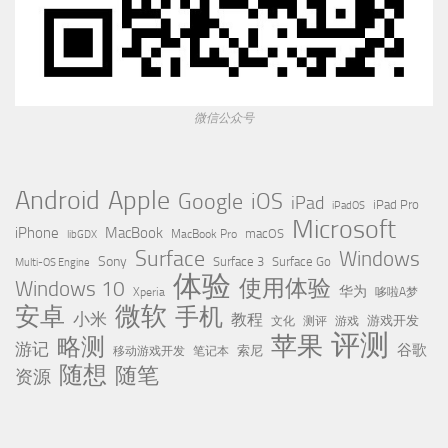
微信公众号
Apple
Android
Google
iOS
iPad
iPad Pro
iPadOS
Microsoft
iPhone
MacBook
MacBook Pro
macOS
libGDX
Surface
Windows
Sony
Surface 3
Surface Go
Multi-OS Engine
体验
使用体验
Windows 10
华为
Xperia
哆啦A梦
微软
安卓
手机
小米
教程
测评
游戏
游戏开发
文化
评测
苹果
略测
游记
谷歌
移动游戏开发
索尼
笔记本
随想
随笔
资源