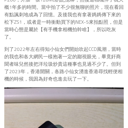
概1年多的時間。當中拍了不少很無聊的照片，現在看回
有點諷刺地成為了回憶。及後我也有拿著媽媽傳下來的
松下ZS1，或者是一時衝動買下的NEX-5來拍點照，但是
當時心態是屬於【有手機拿相機拍幹啥】，所以吃灰
了。
到了2022年左右得知小仙女們開始吹起CCD風潮，當時
的我也和各大網民一樣抱著一定的鄙視眼光，畢竟奸商
聞者味兒然後把洋垃圾炒貴這種事也見過不少了。但到
了2023年，香港開關，各路小仙女湧進香港尋找輕便相
機的時候，我因為好奇也進去玩了一下。