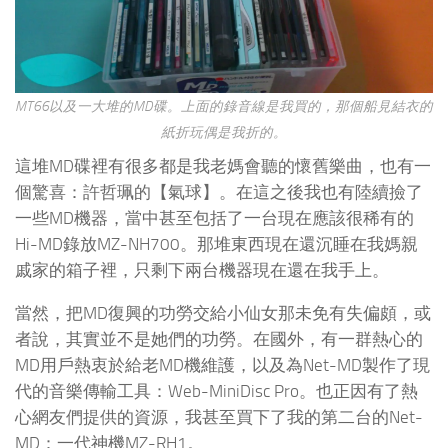
MT66以及一大堆的MD碟。上面的錄音線是我買的，那個船見結衣的
紙折玩偶是我折的。
這堆MD碟裡有很多都是我老媽會聽的懷舊樂曲，也有一
個驚喜：許哲珮的【氣球】。在這之後我也有陸續撿了
一些MD機器，當中甚至包括了一台現在應該很稀有的
Hi-MD錄放MZ-NH700。那堆東西現在還沉睡在我媽親
戚家的箱子裡，只剩下兩台機器現在還在我手上。
當然，把MD復興的功勞交給小仙女那未免有失偏頗，或
者說，其實並不是她們的功勞。在國外，有一群熱心的
MD用戶熱衷於給老MD機維護，以及為Net-MD製作了現
代的音樂傳輸工具：Web-MiniDisc Pro。也正因有了熱
心網友們提供的資源，我甚至買下了我的第二台的Net-
MD：一代神機MZ-RH1。