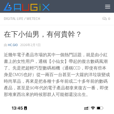
跳至内容
DIGITAL LIFE
/
WETECH
0
在下小仙男，有何貴幹？
由
HC.GIO
·
2026年2月1日
近幾年電子產品市場的其中一個熱門話題，就是由小紅
書上的女性用戶，通稱【小仙女】帶起的復古數碼風潮
了。先是把超輕巧型數碼相機（通稱CCD，即使有些本
身是CMOS也好）從一兩百一台甚至一大籮的洋垃圾變成
時尚單品，再來是把各種十多年前或二十多年前的數碼
產品，甚至是90年代的電子產品都拿來復古一番，即便
那堆東西出來的時候那群人可能都還沒出生。