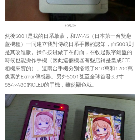
P905i
然後S001是我的日系啟蒙，和W44S（日本第一台雙翻
蓋機種）一同建立我對傳統日系手機的認知，而S003則
是其改進版。操作按鍵做了在前面，在收起數字鍵盤的
時候也能操作手機（因此這倆機器有些店鋪是當成CCD
相機來賣的）。這兩台手機分別搭載了810萬和1200萬
像素的Exmor傳感器。另外S001甚至全球首發3.3寸
854×480的OLED的手機，雖然顯色就…