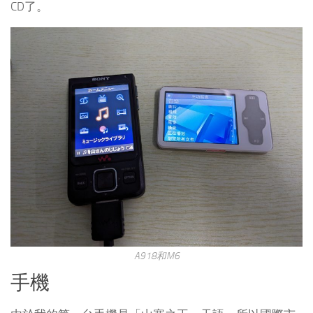
CD了。
A918和M6
手機