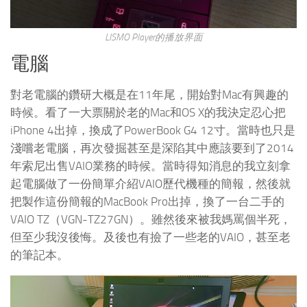
LISMO Player的播放界面
電腦
對老電腦的鑽研大概是在11年尾，開始對Mac有興趣的
時候。看了一大票關於老的Mac和OS X的我決定忍心把
iPhone 4出掉，換成了PowerBook G4 12寸。當時也只是
淺嚐老電腦，再次發掘甚至是深陷其中應該要到了2014
年索尼出售VAIO業務的時候。當時得知消息的我立刻拿
起電腦做了一份簡單介紹VAIO歷代機種的簡報，然後就
把製作這份簡報的MacBook Pro出掉，換了一台二手的
VAIO TZ（VGN-TZ27GN）。雖然後來被我媽罵個半死，
但至少我沒後悔。及後也有撿了一些老的VAIO，甚至老
的筆記本。