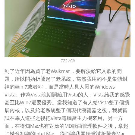
TZ27GN
到了近年因為買了老Walkman，要解決給它入歌的問
題，所以開始折騰起了老系統，當然我用的不是集體封
神的Win 7或者XP，而是當時人見人厭的Windows
Vista。作為Vista晚期開始用Vista的人，Vista給我的感覺
甚至比Win7還要優秀。當我知道了有人給Vista整了個擴
展內核，以及給老系統整了個現代瀏覽器之後，我就嘗
試在導入這些之後把Vista電腦當主力機來用。另一方
面，在得知Mac也有對應的MD歌曲管理軟件之後，拿起
了幾台初期的Intel Mac，從而讓我開始嘗試折騰老Mac