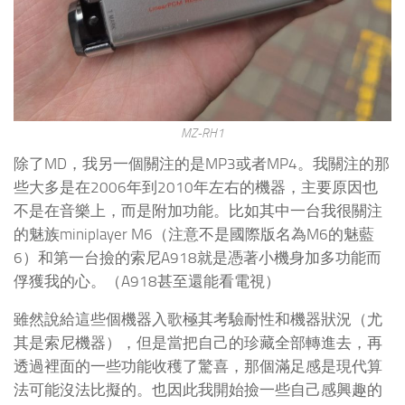
MZ-RH1
除了MD，我另一個關注的是MP3或者MP4。我關注的那
些大多是在2006年到2010年左右的機器，主要原因也
不是在音樂上，而是附加功能。比如其中一台我很關注
的魅族miniplayer M6（注意不是國際版名為M6的魅藍
6）和第一台撿的索尼A918就是憑著小機身加多功能而
俘獲我的心。（A918甚至還能看電視）
雖然說給這些個機器入歌極其考驗耐性和機器狀況（尤
其是索尼機器），但是當把自己的珍藏全部轉進去，再
透過裡面的一些功能收穫了驚喜，那個滿足感是現代算
法可能沒法比擬的。也因此我開始撿一些自己感興趣的