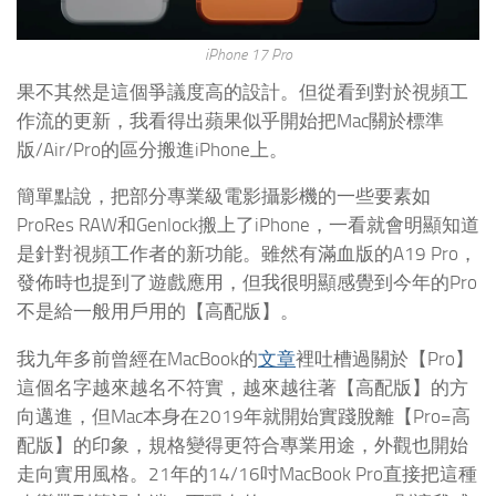
iPhone 17 Pro
果不其然是這個爭議度高的設計。但從看到對於視頻工
作流的更新，我看得出蘋果似乎開始把Mac關於標準
版/Air/Pro的區分搬進iPhone上。
簡單點說，把部分專業級電影攝影機的一些要素如
ProRes RAW和Genlock搬上了iPhone，一看就會明顯知道
是針對視頻工作者的新功能。雖然有滿血版的A19 Pro，
發佈時也提到了遊戲應用，但我很明顯感覺到今年的Pro
不是給一般用戶用的【高配版】。
我九年多前曾經在MacBook的
文章
裡吐槽過關於【Pro】
這個名字越來越名不符實，越來越往著【高配版】的方
向邁進，但Mac本身在2019年就開始實踐脫離【Pro=高
配版】的印象，規格變得更符合專業用途，外觀也開始
走向實用風格。21年的14/16吋MacBook Pro直接把這種