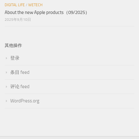
DIGITAL LIFE
/
WETECH
About the new Apple products（09/2025）
2025年9月10日
其他操作
登录
条目 feed
评论 feed
WordPress.org