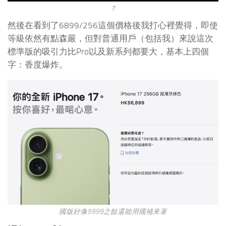
？
然後在看到了6899/256這個價格後我打心裡覺得，即使
等級依然有點森嚴，但對普通用戶（包括我）來說這次
標準版的吸引力比Pro以及新系列都要大，基本上四個
字：香度爆炸。
國版好像5999之餘還能用國補來著