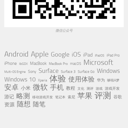
微信公众号
Apple
Android
Google
iOS
iPad
iPad Pro
iPadOS
Microsoft
iPhone
MacBook
MacBook Pro
macOS
libGDX
Surface
Windows
Sony
Surface 3
Surface Go
Multi-OS Engine
体验
使用体验
Windows 10
华为
Xperia
哆啦A梦
微软
安卓
手机
小米
教程
测评
游戏
游戏开发
文化
评测
苹果
略测
游记
谷歌
移动游戏开发
索尼
笔记本
随想
随笔
资源