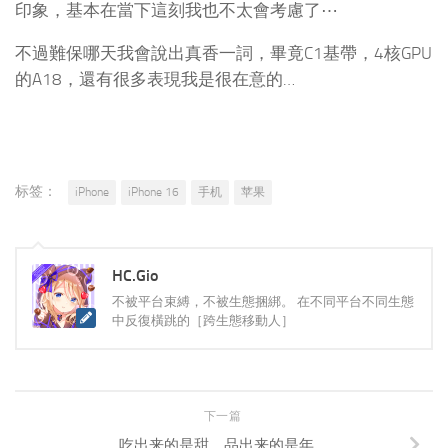
印象，基本在當下這刻我也不太會考慮了⋯
不過難保哪天我會說出真香一詞，畢竟C1基帶，4核GPU
的A18，還有很多表現我是很在意的…
标签：
iPhone
iPhone 16
手机
苹果
HC.Gio
不被平台束縛，不被生態捆綁。 在不同平台不同生態
中反復橫跳的［跨生態移動人］
下一篇
吃出来的是甜，品出来的是年