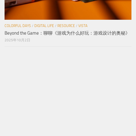
COLORFUL DAYS
/
DIGITAL LIFE
/
RESOURCE
/
VISTA
Beyond the Game：聊聊《游戏为什么好玩：游戏设计的奥秘》
2025年10月2日
DIGITAL LIFE
/
WETECH
About the new Apple products（09/2025）
2025年9月10日