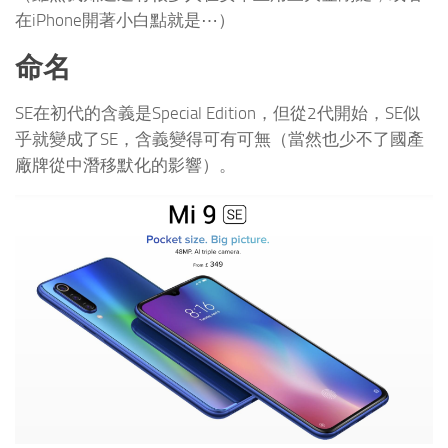
在iPhone開著小白點就是⋯）
命名
SE在初代的含義是Special Edition，但從2代開始，SE似
乎就變成了SE，含義變得可有可無（當然也少不了國產
廠牌從中潛移默化的影響）。