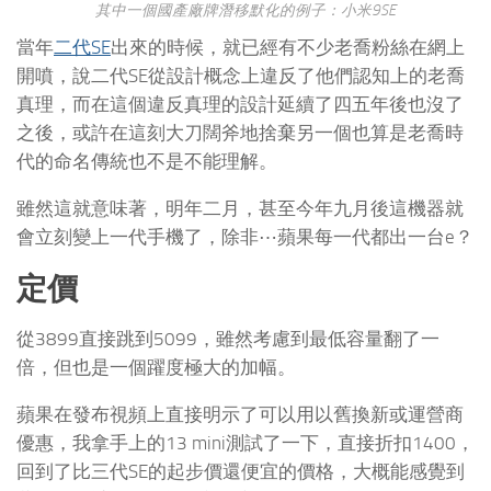
其中一個國產廠牌潛移默化的例子：小米9SE
當年
二代SE
出來的時候，就已經有不少老喬粉絲在網上
開噴，說二代SE從設計概念上違反了他們認知上的老喬
真理，而在這個違反真理的設計延續了四五年後也沒了
之後，或許在這刻大刀闊斧地捨棄另一個也算是老喬時
代的命名傳統也不是不能理解。
雖然這就意味著，明年二月，甚至今年九月後這機器就
會立刻變上一代手機了，除非⋯蘋果每一代都出一台e？
定價
從3899直接跳到5099，雖然考慮到最低容量翻了一
倍，但也是一個躍度極大的加幅。
蘋果在發布視頻上直接明示了可以用以舊換新或運營商
優惠，我拿手上的13 mini測試了一下，直接折扣1400，
回到了比三代SE的起步價還便宜的價格，大概能感覺到