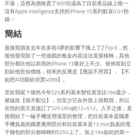
不過，這裡為價格貴了900但成為了目前產品線上唯一
沒有Apple Intelligence支持的iPhone 15系列默哀0.01秒
鐘⋯
簡結
最後我朋友去年在多啦A夢的影響下換上了Z Flip 6，然
後他發現除了一些遊戲的氪金內容沒法直接移轉，其他
部分都比他以前用的iPhone 13要好上不少。發佈當刻立
刻給他告知價格，得來的反應是【應該不用買】，【不
如把AI功能砍掉賣4099】。
至於我呢？雖然今年S25系列基本變化甚至比16e還少，
被猛批【德不配位】，但至少它在外形上很戳我，所以
在預約當天直接訂了S25 Ultra的12+512。入手之後，直
接開始了一輪手機使用場景的整理，把目前基本是國產
手機負責的國產應用部分和目前基本是13 mini負責的電
子錢包的部分都移轉到S25U上了。加上16e如此的第一