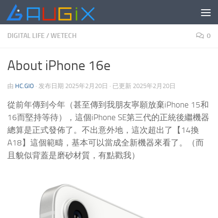
跳至内容
DIGITAL LIFE
/
WETECH
0
About iPhone 16e
由
HC.GIO
· 发布日期
2025年2月20日
· 已更新
2025年2月20日
從前年傳到今年（甚至傳到我朋友寧願放棄iPhone 15和
16而堅持等待），這個iPhone SE第三代的正統後繼機器
總算是正式發佈了。不出意外地，這次超出了【14換
A18】這個範疇，基本可以當成全新機器來看了。（而
且貌似背蓋是磨砂材質，有點戳我）