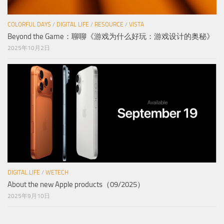
COLORFUL DAYS
/
DIGITAL LIFE
/
RESOURCE
/
VISTA
Beyond the Game：聊聊《游戏为什么好玩：游戏设计的奥秘》
2025年10月2日
DIGITAL LIFE
/
WETECH
About the new Apple products（09/2025）
2025年9月10日