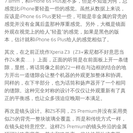
外观在视觉上的给人“轻盈”的感觉，如果是黑色的版
本，估计就和iPhone 6s Plus给人的感觉相似了。
其次，在之前正统作Xperia Z3（Z3+索尼都不好意思当
作Z4来卖……）上面，正面的听筒是在前面板上开一条缝
隙，显然，将话筒像之前的Z2一样在与边框的结合的地
方开出一道缝隙会让整个机器的外观更加整体和协调。
同样的，在下半部分，也为话筒和扬声器开了一个相同
的缝隙。这种完全对称的设计不仅仅让外观重新有了真
正的平衡感，也让众多强迫症晚期一本满足。
再次是镜头设计。和Z5不同，Z5 Premium并没有采用类
似Z5的背壳一整块玻璃全覆盖，而是和传统方式一样，
在镜头处特意挖空。这样Z5 Premium的镜头外沿的金属
环可以略高背盖，基本和略微高一些的机器边缘齐平，
从而保护镜头玻璃不被划伤。当然，也同时期望将来
Sony能给镜头外面的保护玻璃改为蓝宝石玻璃。
还有机身侧面按键设置。所有按键在机身右侧，电源键