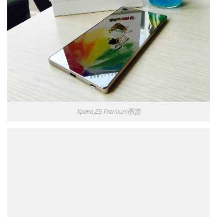
Xperia Z5 Premium图赏