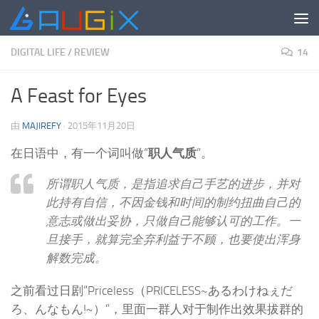
跳至内容
DIGITAL LIFE
/
REVIEW
14
A Feast for Eyes
由
MAJIREFY
·
2015年11月20日
在日语中，有一个词叫做“
职人气质
”。
所谓职人气质，是指追求自己手艺的进步，并对
此持有自信，不因金钱和时间的制约扭曲自己的
意志或做出妥协，只做自己能够认可的工作。一
旦接手，就算完全弃利益于不顾，也要使出浑身
解数完成。
之前看过日剧“Priceless（PRICELESS~あるわけねぇだ
ろ、んなもん!~）”，里面一群人对于制作出效果拔群的