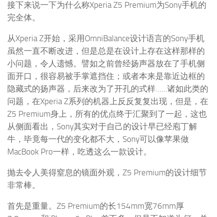
虽然一直不断改进，但是总是在设计上存在这样那样的
小问题，令人遗憾。譬如之前曾经扬声器放在了手机侧
面开口，很容易被手掌遮挡住；或者本来是靠近边框的
隐藏式的扬声器，后来改为了开孔的式样……诸如此类的
问题，在Xperia Z系列的机器上反反复复出现，但是，在
Z5 Premium身上，所有的优点终于汇聚到了一起，这也
从侧面看出，Sony其实对于自己的设计早已经庖丁解
牛，毕竟每一代的变化都不大，Sony可以像苹果做
MacBook Pro一样，吃透这么一款设计。
抛去令人美得窒息的镜面外观，Z5 Premium的设计细节
非常棒。
首先是重量。Z5 Premium的长154mm宽76mm厚
7.8mm，和iPhone 6s Plus差不多，但是不知道为何，总
感觉比iPhone要轻盈一些的感觉。虽然从数据上来说，
应该是iPhone 6s Plus更轻一些，可能是非金属的背壳的
感觉并没有金属后盖那种厚重感觉。另外，大概是镜面