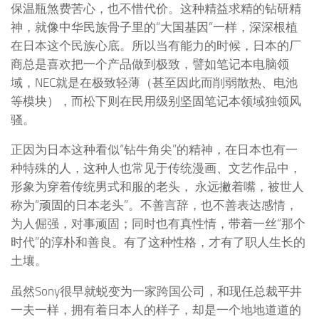
保温瓶煞费苦心，也不惜代价。这种精益求精的钻研精
神，就像中华民族骨子里的“大国基因”一样，深深根植
在日本这个民族心底。所以当有能力的时候，日本的厂
商总是喜欢把一个产品做到极致，譬如笔记本电脑领
域，NEC就是在极致轻薄（甚至因此而削弱散热、电池
等模块），而松下则在民用级别坚固笔记本领域独领风
骚。
正因为日本这种看似“钻牛角尖”的精神，在日本也有一
种特殊的人，这种人也常见于传统漫画、文艺作品中，
形象为穿着传统男式和服的老头， 永远撇着嘴，被世人
称为“顽固的日本老头”。不善言辞，也不善表达感情，
为人倔强，对事顽固；同时也有真性情，带着一丝“那个
时代”的淳朴和善良。有了这种性格，才有了职人生长的
土壤。
虽然Sony很早就蜕变为一家跨国公司，和现任总裁平井
一夫一样，拥有着日本人的样子，却是一个地地道道的