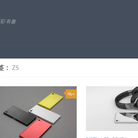
彩·有趣
签：
Z5
4