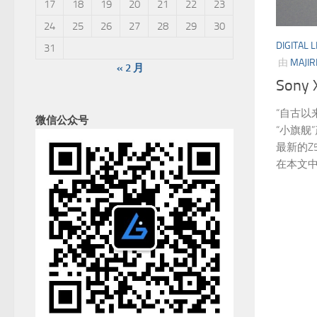
17
18
19
20
21
22
23
24
25
26
27
28
29
30
DIGITAL L
31
由
MAJIR
« 2 月
Sony 
“自古以来
微信公众号
“小旗舰
最新的Z5
在本文