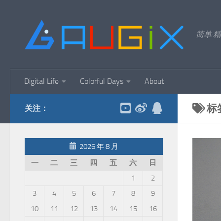
跳至内容
简单·精
Digital Life
Colorful Days
About
标
关注：
2026 年 8 月
一
二
三
四
五
六
日
1
2
3
4
5
6
7
8
9
10
11
12
13
14
15
16