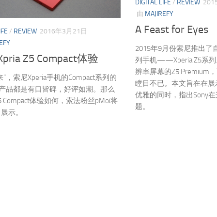
DIGITAL LIFE
/
REVIEW
201
由
MAJIREFY
A Feast for Eyes
IFE
/
REVIEW
2016年3月21日
EFY
2015年9月份索尼推出了自
Xpria Z5 Compact体验
列手机——Xperia Z5
辨率屏幕的Z5 Premi
”，索尼Xperia手机的Compact系列的
瞠目不已。本文旨在在展示Xper
”产品都是有口皆碑，好评如潮。那么
优雅的同时，指出Sony
 Compact体验如何，索法粉丝pMoi将
题。
中展示。