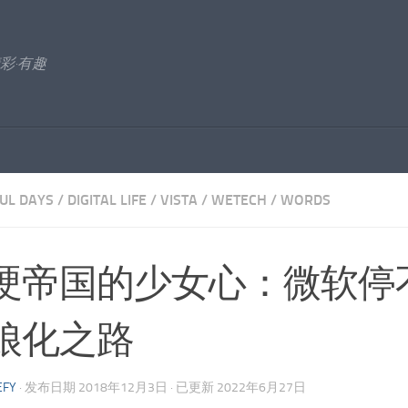
彩·有趣
UL DAYS
/
DIGITAL LIFE
/
VISTA
/
WETECH
/
WORDS
硬帝国的少女心：微软停
娘化之路
EFY
· 发布日期
2018年12月3日
· 已更新
2022年6月27日