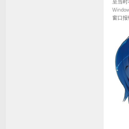
至当时
Win
窗口报