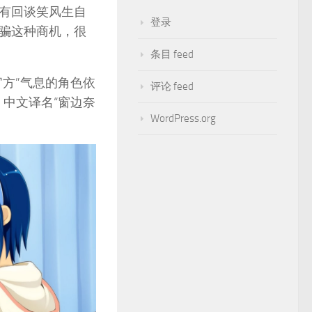
有回谈笑风生自
登录
骗
这种商机，很
条目 feed
方”气息的角色依
评论 feed
，中文译名“窗边奈
WordPress.org