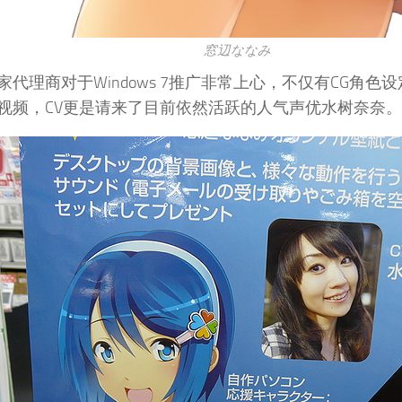
窓辺ななみ
家代理商对于Windows 7推广非常上心，不仅有CG角色
视频，CV更是请来了目前依然活跃的人气声优水树奈奈。