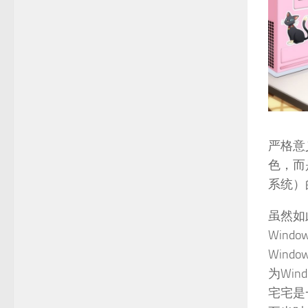
严格意
色，而
系统）的
虽然如
Wind
Win
为Wi
宅宅是