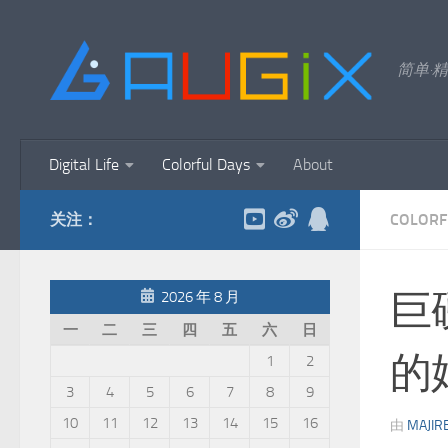
跳至内容
简单·精
Digital Life
Colorful Days
About
关注：
COLORF
巨
2026 年 8 月
一
二
三
四
五
六
日
的
1
2
3
4
5
6
7
8
9
10
11
12
13
14
15
16
由
MAJIR