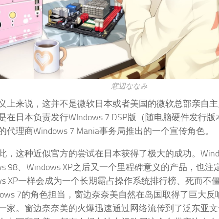
窓辺ななみ
义上来说，这并不是微软日本或者美国的微软总部亲自主
是在日本负责发行WIndows 7 DSP版（随电脑硬件发行
代理商Windows 7 Mania事务局推出的一个宣传角色。
此，这种近似官方的尝试在日本获得了极大的成功。Windo
ows 98、Windows XP之后又一个里程碑意义的产品，也
dows XP一样会成为一个长期霸占操作系统排行榜、死而
ndows 7的角色担当，窗边奈奈美自然在岛国取得了巨大
一家。窗边奈奈美的火爆迅速通过网络流传到了泛东亚文