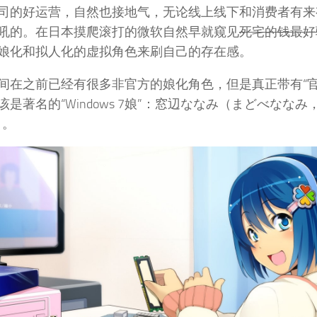
司的好运营，自然也接地气，无论线上线下和消费者有来
吼的。在日本摸爬滚打的微软自然早就窥见
死宅的钱最好
娘化和拟人化的虚拟角色来刷自己的存在感。
间在之前已经有很多非官方的娘化角色，但是真正带有“官
该是著名的“Windows 7娘”：窓辺ななみ（まどべななみ
）。