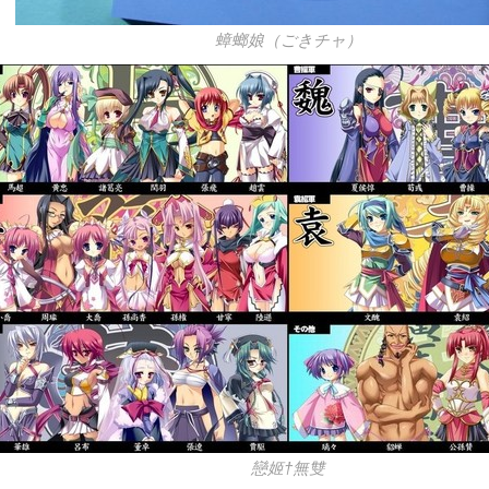
蟑螂娘（ごきチャ）
戀姬†無雙