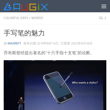
跳至内容
COLORFUL DAYS
/
WORDS
2
手写笔的魅力
由
MAJIREFY
· 发布日期
2019年8月14日
· 已更新
2022年6月26日
乔布斯曾经提出著名的“十只手指十支笔”的论断。