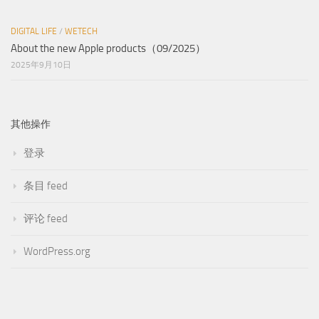
DIGITAL LIFE
/
WETECH
About the new Apple products（09/2025）
2025年9月10日
其他操作
登录
条目 feed
评论 feed
WordPress.org