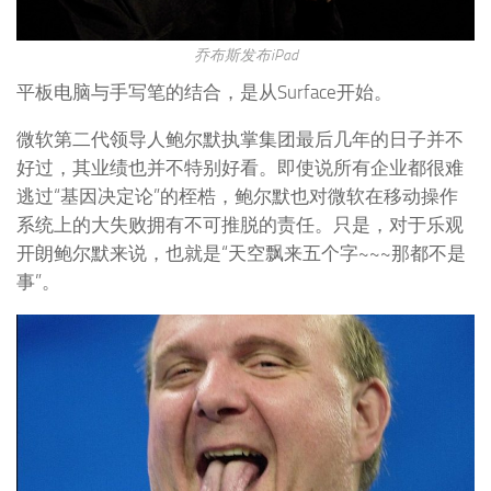
乔布斯发布iPad
平板电脑与手写笔的结合，是从Surface开始。
微软第二代领导人鲍尔默执掌集团最后几年的日子并不
好过，其业绩也并不特别好看。即使说所有企业都很难
逃过“基因决定论”的桎梏，鲍尔默也对微软在移动操作
系统上的大失败拥有不可推脱的责任。只是，对于乐观
开朗鲍尔默来说，也就是“天空飘来五个字~~~那都不是
事”。