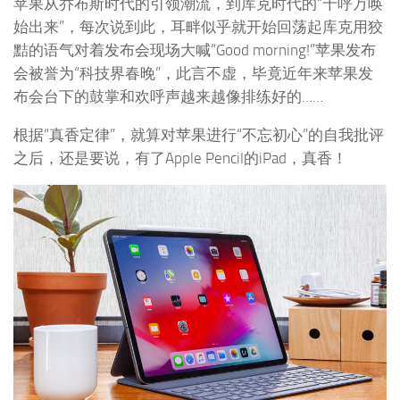
苹果从乔布斯时代的引领潮流，到库克时代的“千呼万唤
始出来”，每次说到此，耳畔似乎就开始回荡起库克用狡
黠的语气对着发布会现场大喊“Good morning!”苹果发布
会被誉为“科技界春晚”，此言不虚，毕竟近年来苹果发
布会台下的鼓掌和欢呼声越来越像排练好的……
根据“真香定律”，就算对苹果进行“不忘初心”的自我批评
之后，还是要说，有了Apple Pencil的iPad，真香！