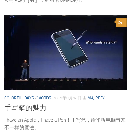
沒有PC的［芯］，卻有著UMPC的心。
2
COLORFUL DAYS
/
WORDS
2019年8月14日
由
MAJIREFY
手写笔的魅力
I have an Apple，I have a Pen！手写笔，给平板电脑带来
不一样的魔法。