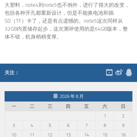
大塑料，note4到note5也不例外，进行了很大的改变，
包括各种开孔都重新设计，但是不能换电池和插
SD（TF）卡了，还是有点遗憾的。note5这次同样从
32GB内置储存起步，这次测评使用的是64GB版本，整
体不错，机身稍稍变厚。
关注：
2026 年 8 月
一
二
三
四
五
六
日
1
2
3
4
5
6
7
8
9
10
11
12
13
14
15
16