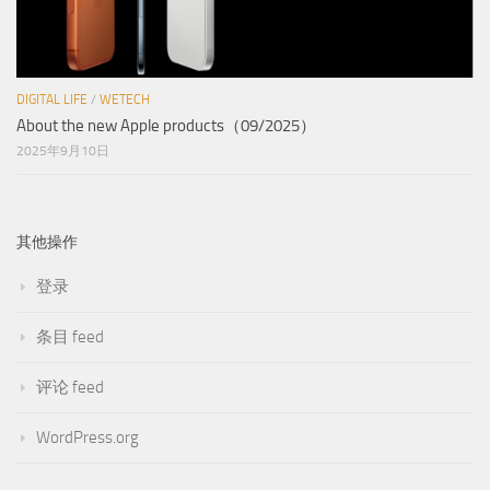
DIGITAL LIFE
/
WETECH
About the new Apple products（09/2025）
2025年9月10日
其他操作
登录
条目 feed
评论 feed
WordPress.org