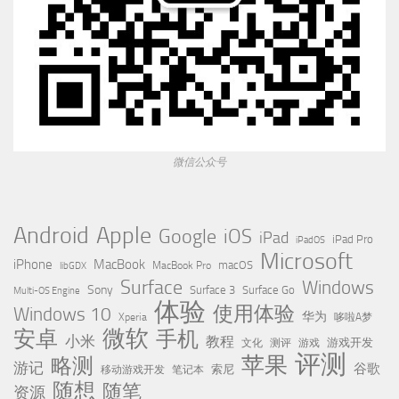
微信公众号
Apple
Android
Google
iOS
iPad
iPad Pro
iPadOS
Microsoft
iPhone
MacBook
MacBook Pro
macOS
libGDX
Surface
Windows
Sony
Surface 3
Surface Go
Multi-OS Engine
体验
使用体验
Windows 10
华为
Xperia
哆啦A梦
微软
安卓
手机
小米
教程
测评
游戏
游戏开发
文化
评测
苹果
略测
游记
谷歌
移动游戏开发
索尼
笔记本
随想
随笔
资源