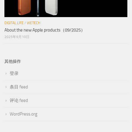
DIGITAL LIFE
/
WETECH
About the new Apple products（09/2025）
2025年9月10日
其他操作
登录
条目 feed
评论 feed
WordPress.org