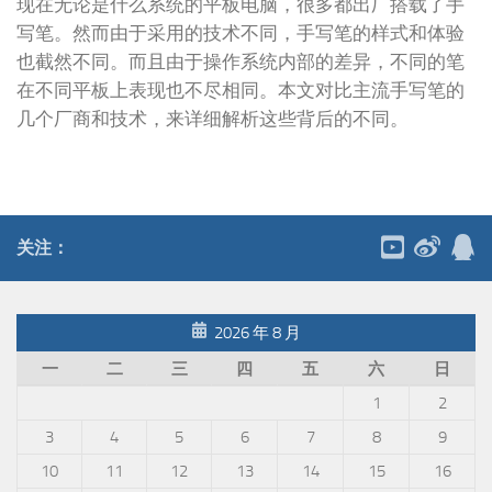
现在无论是什么系统的平板电脑，很多都出厂搭载了手
写笔。然而由于采用的技术不同，手写笔的样式和体验
也截然不同。而且由于操作系统内部的差异，不同的笔
在不同平板上表现也不尽相同。本文对比主流手写笔的
几个厂商和技术，来详细解析这些背后的不同。
关注：
2026 年 8 月
一
二
三
四
五
六
日
1
2
3
4
5
6
7
8
9
10
11
12
13
14
15
16