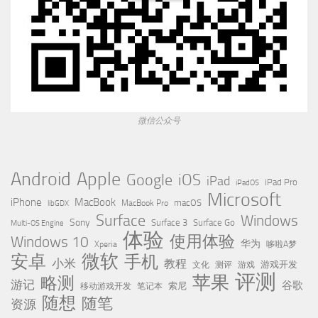
微信公众号
Apple
Android
Google
iOS
iPad
iPad Pro
iPadOS
Microsoft
iPhone
MacBook
MacBook Pro
macOS
libGDX
Surface
Windows
Sony
Surface 3
Surface Go
Multi-OS Engine
体验
使用体验
Windows 10
华为
Xperia
哆啦A梦
微软
安卓
手机
小米
教程
测评
游戏
游戏开发
文化
评测
苹果
略测
游记
谷歌
移动游戏开发
索尼
笔记本
随想
随笔
资源