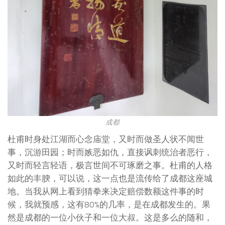
成都
杜甫时身处江湖而心念庙堂，又时而做圣人状不闻世
事，沉游田园；时而嫉恶如仇，直接讽刺统治者恶行，