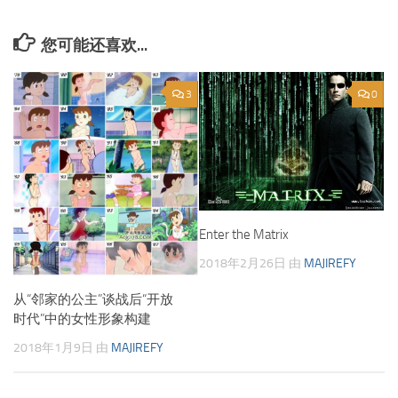
下一篇
高税收信仰：2018款MacBook Pro 15使用小结
上一篇
Go Your Way：Surface Go使用小结（五）
您可能还喜欢...
3
0
Enter the Matrix
2018年2月26日
由
MAJIREFY