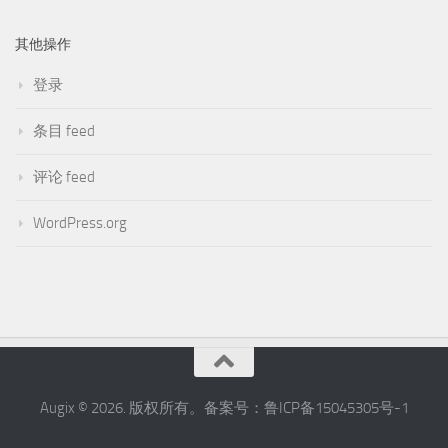
DIGITAL LIFE
/
WETECH
About the new Apple products（09/2025）
2025年9月10日
其他操作
登录
条目 feed
评论 feed
WordPress.org