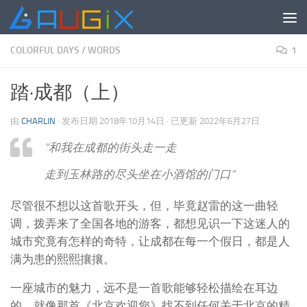
跳至内容
COLORFUL DAYS
/
WORDS
1
踏·成都（上）
由
CHARLIN
· 发布日期
2018年10月14日
· 已更新
2022年6月27日
“和我在成都的街头走一走
走到玉林路的尽头坐在小酒馆的门口”
尽管很不想以这首歌开头，但，毕竟赵雷的这一曲轻
调，拨弄来了全国各地的游客，都想见识一下这迷人的
城市究竟有怎样的奇特，让成都在每一个假日，都是人
满为患的熙熙攘攘。
一座城市的魅力，远不是一首歌能够轻松描绘在耳边
的。就像那首《北京欢迎您》找不到任何关于北京的精