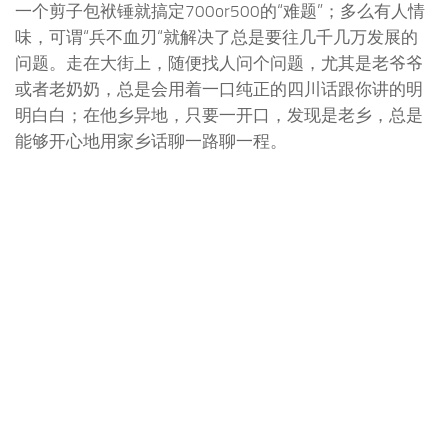
又时而轻言轻语，极言世间不可琢磨之事。杜甫的人格
如此的丰腴，可以说，这一点也是流传给了成都这座城
地。当我从网上看到猜拳来决定赔偿数额这件事的时
候，我就预感，这有80%的几率，是在成都发生的。果
然是成都的一位小伙子和一位大叔。这是多么的随和，
一个剪子包袱锤就搞定700or500的“难题”；多么有人情
味，可谓“兵不血刃“就解决了总是要往几千几万发展的
问题。走在大街上，随便找人问个问题，尤其是老爷爷
或者老奶奶，总是会用着一口纯正的四川话跟你讲的明
明白白；在他乡异地，只要一开口，发现是老乡，总是
能够开心地用家乡话聊一路聊一程。