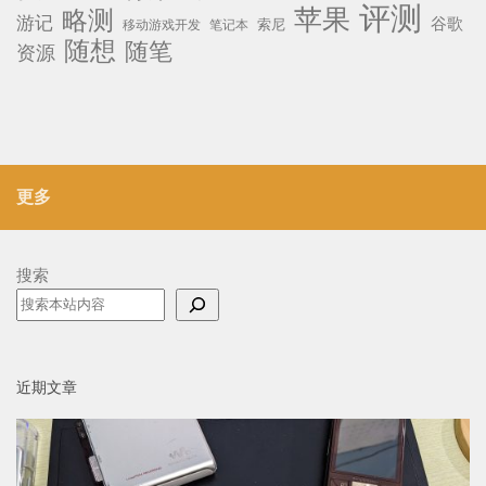
Apple
Android
Google
iOS
iPad
iPad Pro
iPadOS
Microsoft
iPhone
MacBook
MacBook Pro
macOS
libGDX
Surface
Windows
Sony
Surface 3
Surface Go
Multi-OS Engine
体验
使用体验
Windows 10
华为
Xperia
哆啦A梦
微软
安卓
手机
小米
教程
测评
游戏
游戏开发
文化
评测
苹果
略测
游记
谷歌
移动游戏开发
索尼
笔记本
随想
随笔
资源
更多
搜索