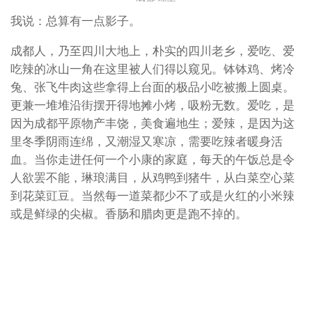
我说：总算有一点影子。
成都人，乃至四川大地上，朴实的四川老乡，爱吃、爱
吃辣的冰山一角在这里被人们得以窥见。钵钵鸡、烤冷
兔、张飞牛肉这些拿得上台面的极品小吃被搬上圆桌。
更兼一堆堆沿街摆开得地摊小烤，吸粉无数。爱吃，是
因为成都平原物产丰饶，美食遍地生；爱辣，是因为这
里冬季阴雨连绵，又潮湿又寒凉，需要吃辣者暖身活
血。当你走进任何一个小康的家庭，每天的午饭总是令
人欲罢不能，琳琅满目，从鸡鸭到猪牛，从白菜空心菜
到花菜豇豆。当然每一道菜都少不了或是火红的小米辣
或是鲜绿的尖椒。香肠和腊肉更是跑不掉的。