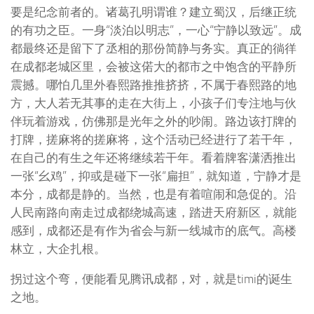
成都·普通的一餐
那隔壁的武侯祠有吗？
我说：也有那么一些影子。
武侯祠里住的是谁？诸葛孔明和刘玄德。当然这座祠主
要是纪念前者的。诸葛孔明谓谁？建立蜀汉，后继正统
的有功之臣。一身“淡泊以明志”，一心“宁静以致远”。成
都最终还是留下了丞相的那份简静与务实。真正的徜徉
在成都老城区里，会被这偌大的都市之中饱含的平静所
震撼。哪怕几里外春熙路推推挤挤，不属于春熙路的地
方，大人若无其事的走在大街上，小孩子们专注地与伙
伴玩着游戏，仿佛那是光年之外的吵闹。路边该打牌的
打牌，搓麻将的搓麻将，这个活动已经进行了若干年，
在自己的有生之年还将继续若干年。看着牌客潇洒推出
一张“幺鸡”，抑或是碰下一张“扁担”，就知道，宁静才是
本分，成都是静的。当然，也是有着喧闹和急促的。沿
人民南路向南走过成都绕城高速，踏进天府新区，就能