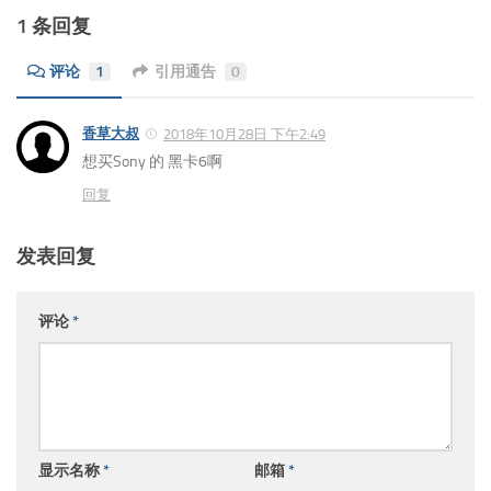
从“邻家的公主”谈战后“开放
时代”中的女性形象构建
2018年1月9日
由
MAJIREFY
1 条回复
评论
1
引用通告
0
香草大叔
2018年10月28日 下午2:49
想买Sony 的 黑卡6啊
回复
发表回复
评论
*