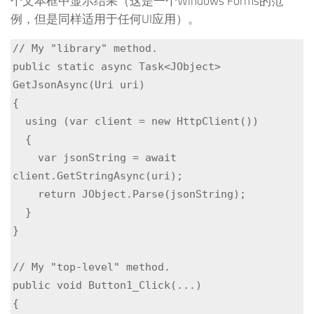
个文本框中显示结果（这是一个Windows Forms的范
例，但是同样适用于任何UI应用）。
// My "library" method.

public static async Task<JObject> 
GetJsonAsync(Uri uri)

{

  using (var client = new HttpClient())

  {

    var jsonString = await 
client.GetStringAsync(uri);

    return JObject.Parse(jsonString);

  }

}

// My "top-level" method.

public void Button1_Click(...)

{
