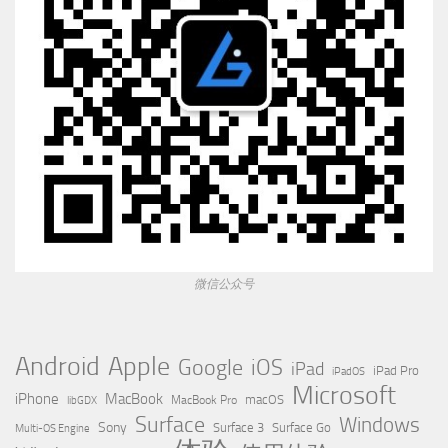
微信公众号
Apple
Android
Google
iOS
iPad
iPad Pro
iPadOS
Microsoft
iPhone
MacBook
MacBook Pro
macOS
libGDX
Surface
Windows
Sony
Surface 3
Surface Go
Multi-OS Engine