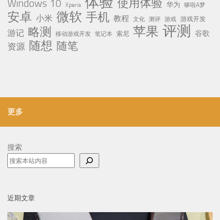
体验
使用体验
Windows 10
华为
Xperia
哆啦A梦
微软
安卓
手机
小米
教程
测评
游戏
游戏开发
文化
评测
苹果
略测
游记
谷歌
移动游戏开发
索尼
笔记本
随想
随笔
资源
更多
搜索
近期文章