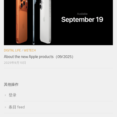
DIGITAL LIFE
/
WETECH
About the new Apple products（09/2025）
2025年9月10日
其他操作
登录
条目 feed