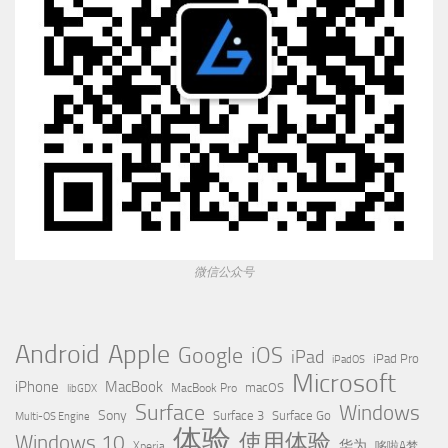
微信公众号
Apple
Android
Google
iOS
iPad
iPad Pro
iPadOS
Microsoft
iPhone
MacBook
MacBook Pro
macOS
libGDX
Surface
Windows
Sony
Surface 3
Surface Go
Multi-OS Engine
体验
使用体验
Windows 10
华为
Xperia
哆啦A梦