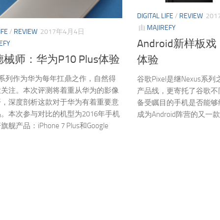
DIGITAL LIFE
/
REVIEW
20
由
MAJIREFY
IFE
/
REVIEW
2017年4月4日
Android新样板戏：G
EFY
械师：华为P10 Plus体验
体验
P系列作为华为每年扛鼎之作，自然得
谷歌Pixel是继Nexus
大关注。本次评测将着重从华为的影像
产品线，更寄托了谷歌不
开，深度剖析这款对于华为有着重要意
备受瞩目的手机是否能够继
。本次参与对比的机型为2016年手机
成为Android阵营的又一
产品：iPhone 7 Plus和Google