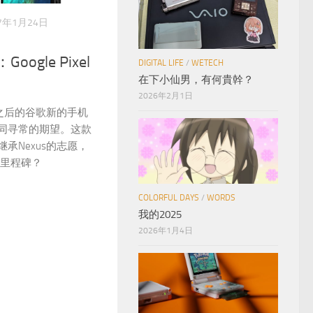
17年1月24日
oogle Pixel
DIGITAL LIFE
/
WETECH
在下小仙男，有何貴幹？
2026年2月1日
系列之后的谷歌新的手机
同寻常的期望。这款
承Nexus的志愿，
款里程碑？
COLORFUL DAYS
/
WORDS
我的2025
2026年1月4日