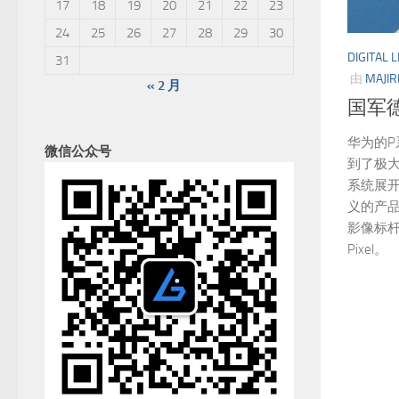
17
18
19
20
21
22
23
24
25
26
27
28
29
30
DIGITAL L
31
由
MAJIR
« 2 月
国军德
华为的
微信公众号
到了极
系统展
义的产品
影像标杆旗舰
Pixel。