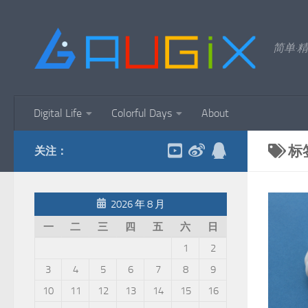
跳至内容
简单·精
Digital Life
Colorful Days
About
标
关注：
2026 年 8 月
一
二
三
四
五
六
日
1
2
3
4
5
6
7
8
9
10
11
12
13
14
15
16