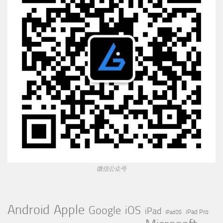
微信公众号
Apple
Android
Google
iOS
iPad
iPad Pro
iPadOS