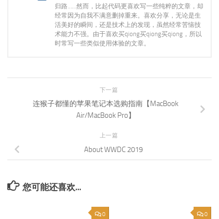
归路……然而，比起代码更喜欢写一些纯粹的文章，却
经常因为自我不满意删掉重来。喜欢分享，无论是生
活美好的瞬间，还是技术上的发现，虽然经常苦恼技
术能力不强。由于喜欢买qiong买qiong买qiong，所以
时常写一些类似使用体验的文章。
下一篇
连猴子都懂的苹果笔记本选购指南【MacBook
Air/MacBook Pro】
上一篇
About WWDC 2019
您可能还喜欢...
0
0