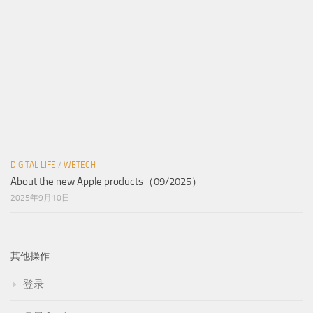
DIGITAL LIFE
/
WETECH
About the new Apple products（09/2025）
2025年9月10日
其他操作
登录