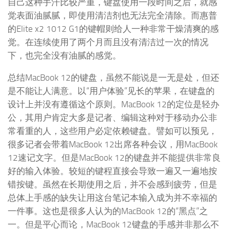
自己这种手汗比较严重，键盘使用一段时间之后，就感
觉表面油腻腻，即使用清洁剂也无法完全清除。而惠普
的Elite x2 1012 G1的键帽则给人一种非常干燥清爽的感
觉。在连续使用了两个月而且没有清洁过一次的情况
下，也完全没有油腻的感觉。
总结MacBook 12的键盘，虽然不能说是一无是处，但还
是不能让人满意。以“用户体验”见长的苹果，在键盘的
设计上并没有遵循这个原则。MacBook 12的定位是轻办
公，其用户肯定大多是记者、编辑这种对于移动办公非
常看重的人，这些用户必定依赖键盘。譬如可以预见，
很多记者会带着MacBook 12出席各种会议，用MacBook
12速记文字。但是MacBook 12的键盘并不能提供非常良
好的输入体验。较短的键程直接会导致一遍又一遍地按
错按键。虽然在长期使用之后，并不会感到疲劳，但是
总体上手感的缺失让用这台笔记本输入成为并不幸福的
一件事。这也是很多人认为的MacBook 12的“黑点”之
一。但是平心而论，MacBook 12键盘的手感并非那么不