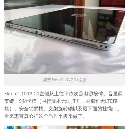
惠普Elite x2 1012 G1左侧
Elite x2 1012 G1左侧从上往下依次是电源按键、音量调
节键、SIM卡槽（国行版本无法打开，内部也无LTE模
块）、安全锁插槽、支架旋转轴以及最下面的挂绳口。
看来惠普真心把这个当作平板来做了。