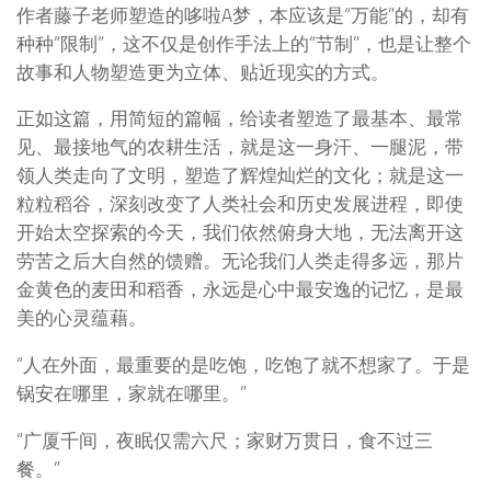
作者藤子老师塑造的哆啦A梦，本应该是“万能”的，却有
种种“限制”，这不仅是创作手法上的“节制”，也是让整个
故事和人物塑造更为立体、贴近现实的方式。
正如这篇，用简短的篇幅，给读者塑造了最基本、最常
见、最接地气的农耕生活，就是这一身汗、一腿泥，带
领人类走向了文明，塑造了辉煌灿烂的文化；就是这一
粒粒稻谷，深刻改变了人类社会和历史发展进程，即使
开始太空探索的今天，我们依然俯身大地，无法离开这
劳苦之后大自然的馈赠。无论我们人类走得多远，那片
金黄色的麦田和稻香，永远是心中最安逸的记忆，是最
美的心灵蕴藉。
“人在外面，最重要的是吃饱，吃饱了就不想家了。于是
锅安在哪里，家就在哪里。”
“广厦千间，夜眠仅需六尺；家财万贯日，食不过三
餐。”