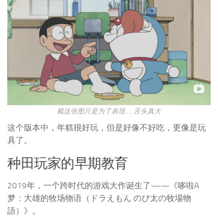
截这张图只是为了表现……舌头真大
这个版本中，年糕很好玩，但是好像不好吃，更像是玩
具了。
种田玩家的早期教育
2019年，一个跨时代的游戏大作诞生了——《哆啦A
梦：大雄的牧场物语（ドラえもん のび太の牧場物
語）》。