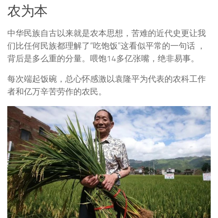
农为本
中华民族自古以来就是农本思想，苦难的近代史更让我
们比任何民族都理解了“吃饱饭”这看似平常的一句话 ，
背后是多么重的分量。喂饱14多亿张嘴，绝非易事。
每次端起饭碗，总心怀感激以袁隆平为代表的农科工作
者和亿万辛苦劳作的农民。