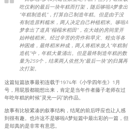
吃仅剩的最后一块年糕而打架，随后哆啦A梦拿出
“年糕制造机”，打算自己制造年糕。但是由于没
有制造原料糯米，两人决定自己种植稻米。哆啦A
梦拿出了道具“榻榻米稻田”，在大雄的房间里开
始种植稻米。经过辛苦的劳作和旱灾、蝗虫等各
种困难，最终稻米种成，两人将稻米放入“年糕制
造机”中，年糕大量涌出。但是最终制造年糕的数
量为259个，结果两人依然为“最后一块”的归属再
次打架。
这篇短篇故事最初连载于1974年《小学四年生》1月
号，用屁股都能想出来，肯定是当年作者藤子老师在过
年吃年糕的时候“灵光一闪”的作品。
故事有比较紧凑的叙事结构，结尾的前后呼应也让人感
到很有趣。也许这不是哆啦A梦短篇中最出彩的一篇，但
是却真的是非常有意思。