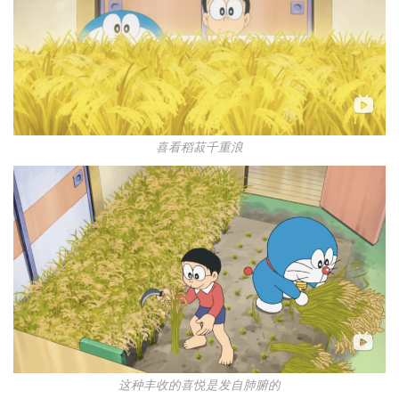
喜看稻菽千重浪
这种丰收的喜悦是发自肺腑的