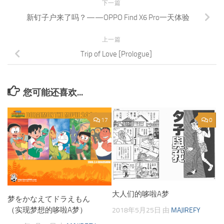
下一篇
新钉子户来了吗？——OPPO Find X6 Pro一天体验
上一篇
Trip of Love [Prologue]
您可能还喜欢...
17
0
大人们的哆啦A梦
梦をかなえてドラえもん
（实现梦想的哆啦A梦）
2018年5月25日
由
MAJIREFY