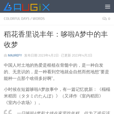
跳至内容
COLORFUL DAYS
/
WORDS
0
稻花香里说丰年：哆啦A梦中的丰
收梦
由
MAJIREFY
· 发布日期
2023年4月2日
· 已更新
2023年4月2日
中国人对土地的热爱是根植在骨髓中的，是一种自发
的、无意识的，是一种看到空地就会自然而然地想“要是
能种一点那个啥得多好啊”。
小时候在短篇哆啦A梦故事中，有一篇记忆犹新：《榻榻
米稻田（タタミのたんぼ）》（又译作《室内稻田》
《室内小农场》）。
一日哆啦A梦和大雄在家里吃年糕，但为了谁应该