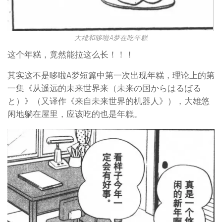
大雄和哆啦A梦在吃年糕
这个年糕，竟然能拉这么长！！！
其实这不是哆啦A梦短篇中第一次出现年糕，理论上的第
一集《从遥远的未来世界来（未来の国からはるばる
と）》（又译作《来自未来世界的机器人》），大雄悠
闲地躺在屋里，应该吃的也是年糕。