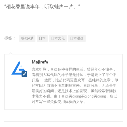
“稻花香里说丰年，听取蛙声一片。”
标签：
哆啦A梦
日本
日本文化
日本漫画
Majirefy
喜欢折腾，喜欢各种各样的生活。曾经年少不懂事，
看着别人写代码的样子感觉好帅，于是走上了半个不
归路……然而，比起代码更喜欢写一些纯粹的文章，却
经常因为自我不满意删掉重来。喜欢分享，无论是生
活美好的瞬间，还是技术上的发现，虽然经常苦恼技
术能力不强。由于喜欢买qiong买qiong买qiong，所以
时常写一些类似使用体验的文章。