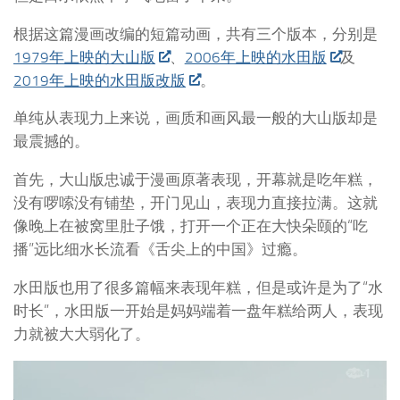
根据这篇漫画改编的短篇动画，共有三个版本，分别是
1979年上映的大山版
、
2006年上映的水田版
及
2019年上映的水田版改版
。
单纯从表现力上来说，画质和画风最一般的大山版却是
最震撼的。
首先，大山版忠诚于漫画原著表现，开幕就是吃年糕，
没有啰嗦没有铺垫，开门见山，表现力直接拉满。这就
像晚上在被窝里肚子饿，打开一个正在大快朵颐的“吃
播”远比细水长流看《舌尖上的中国》过瘾。
水田版也用了很多篇幅来表现年糕，但是或许是为了“水
时长”，水田版一开始是妈妈端着一盘年糕给两人，表现
力就被大大弱化了。