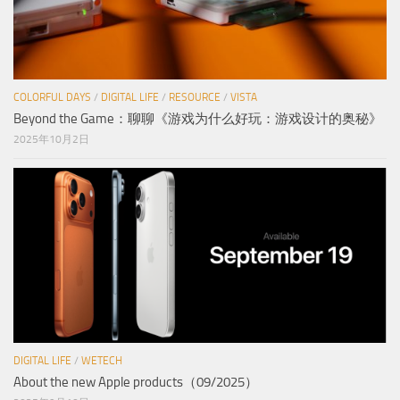
COLORFUL DAYS
/
DIGITAL LIFE
/
RESOURCE
/
VISTA
Beyond the Game：聊聊《游戏为什么好玩：游戏设计的奥秘》
2025年10月2日
DIGITAL LIFE
/
WETECH
About the new Apple products（09/2025）