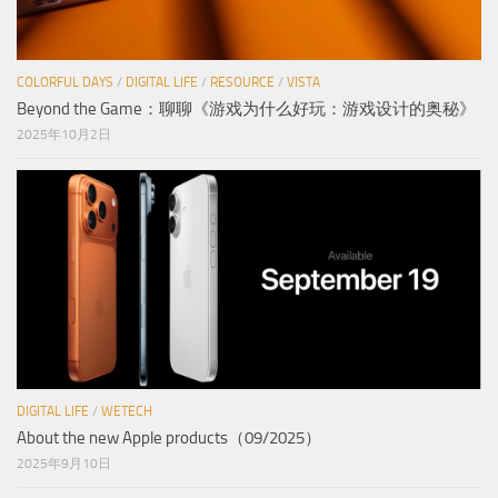
COLORFUL DAYS
/
DIGITAL LIFE
/
RESOURCE
/
VISTA
Beyond the Game：聊聊《游戏为什么好玩：游戏设计的奥秘》
2025年10月2日
DIGITAL LIFE
/
WETECH
About the new Apple products（09/2025）
2025年9月10日