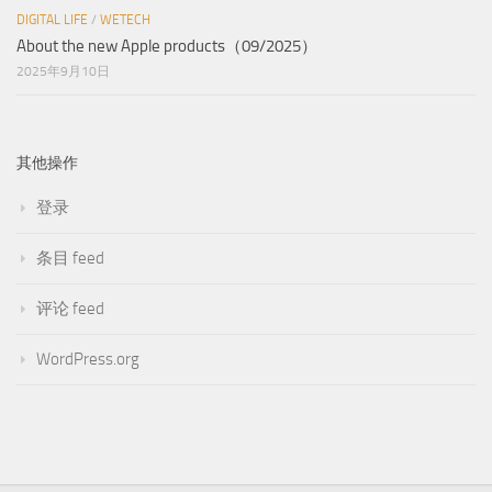
DIGITAL LIFE
/
WETECH
About the new Apple products（09/2025）
2025年9月10日
其他操作
登录
条目 feed
评论 feed
WordPress.org