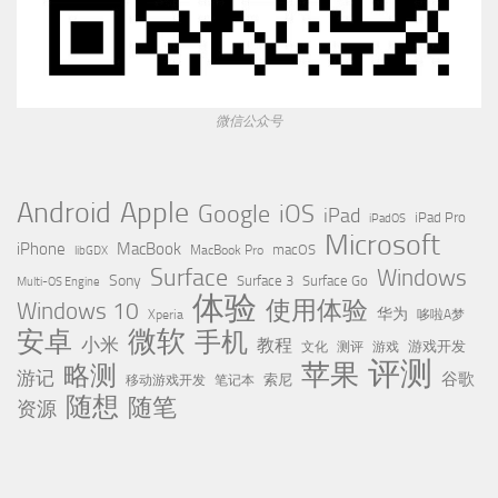
微信公众号
Apple
Android
Google
iOS
iPad
iPad Pro
iPadOS
Microsoft
iPhone
MacBook
MacBook Pro
macOS
libGDX
Surface
Windows
Sony
Surface 3
Surface Go
Multi-OS Engine
体验
使用体验
Windows 10
华为
Xperia
哆啦A梦
微软
安卓
手机
小米
教程
测评
游戏
游戏开发
文化
评测
苹果
略测
游记
谷歌
移动游戏开发
索尼
笔记本
随想
随笔
资源