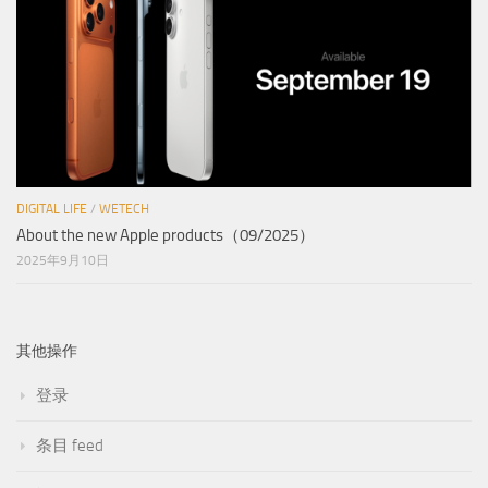
DIGITAL LIFE
/
WETECH
About the new Apple products（09/2025）
2025年9月10日
其他操作
登录
条目 feed