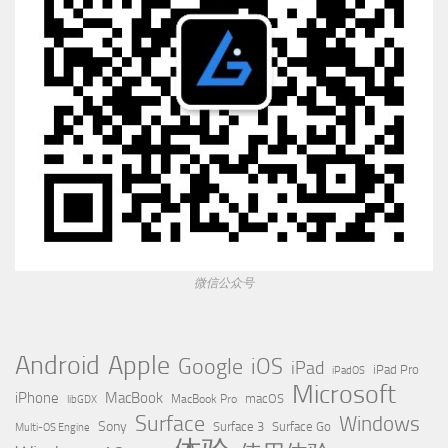
微信公众号
Apple
Android
Google
iOS
iPad
iPad Pro
iPadOS
Microsoft
iPhone
MacBook
MacBook Pro
macOS
libGDX
Surface
Windows
Sony
Surface 3
Surface Go
Multi-OS Engine