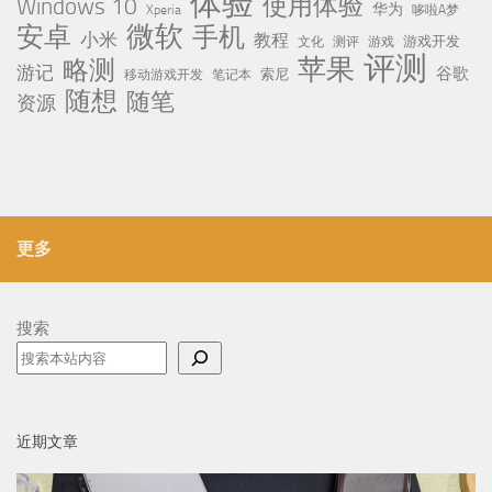
体验
使用体验
Windows 10
华为
Xperia
哆啦A梦
微软
安卓
手机
小米
教程
测评
游戏
游戏开发
文化
评测
苹果
略测
游记
谷歌
移动游戏开发
索尼
笔记本
随想
随笔
资源
更多
搜索
近期文章