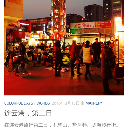
COLORFUL DAYS
/
WORDS
2016年3月15日
由
MAJIREFY
连云港，第二日
在连云港旅行第二日，孔望山、盐河巷、陇海步行街。