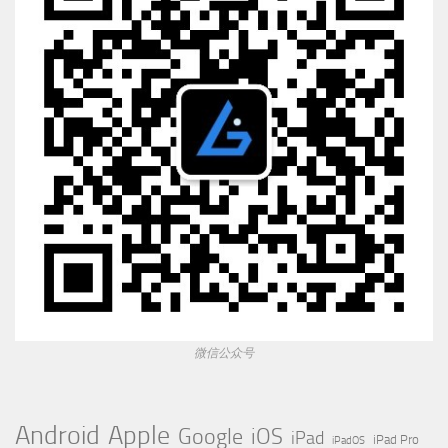
微信公众号
Apple
Android
Google
iOS
iPad
iPad Pro
iPadOS