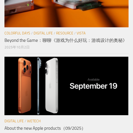
COLORFUL DAYS
/
DIGITAL LIFE
/
RESOURCE
/
VISTA
Beyond the Game：聊聊《游戏为什么好玩：游戏设计的奥秘》
2025年10月2日
DIGITAL LIFE
/
WETECH
About the new Apple products（09/2025）