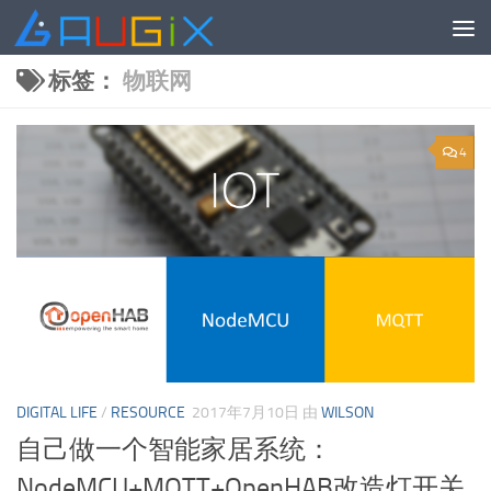
跳至内容
标签：
物联网
4
DIGITAL LIFE
/
RESOURCE
2017年7月10日
由
WILSON
自己做一个智能家居系统：
NodeMCU+MQTT+OpenHAB改造灯开关