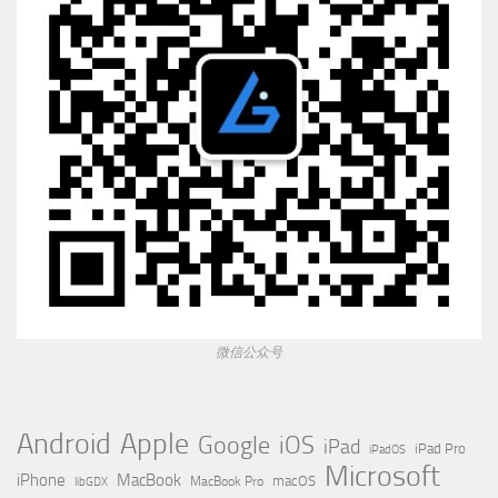
微信公众号
Apple
Android
Google
iOS
iPad
iPad Pro
iPadOS
Microsoft
iPhone
MacBook
MacBook Pro
macOS
libGDX