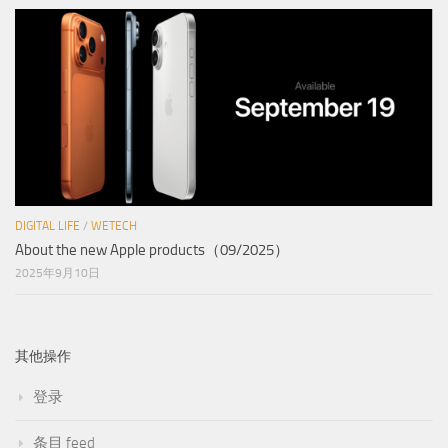
DIGITAL LIFE
/
WETECH
About the new Apple products（09/2025）
2025年9月10日
其他操作
登录
条目 feed