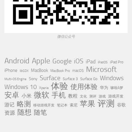
微信公众号
Apple
Android
Google
iOS
iPad
iPad Pro
iPadOS
Microsoft
iPhone
MacBook
MacBook Pro
macOS
libGDX
Surface
Windows
Sony
Surface 3
Surface Go
Multi-OS Engine
体验
使用体验
Windows 10
华为
Xperia
哆啦A梦
微软
安卓
手机
小米
教程
测评
游戏
游戏开发
文化
评测
苹果
略测
游记
谷歌
移动游戏开发
索尼
笔记本
随想
随笔
资源