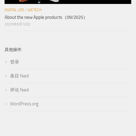
DIGITAL LIFE
/
WETECH
About the new Apple products（09/2025）
2025年9月10日
其他操作
登录
条目 feed
评论 feed
WordPress.org