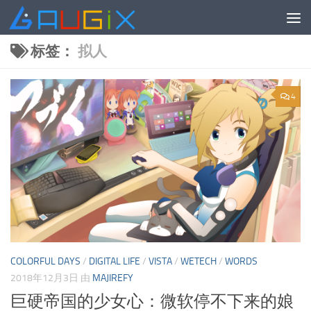
跳至内容
标签：
拟人
4
COLORFUL DAYS
/
DIGITAL LIFE
/
VISTA
/
WETECH
/
WORDS
2018年12月3日
由
MAJIREFY
巨硬帝国的少女心：微软停不下来的娘