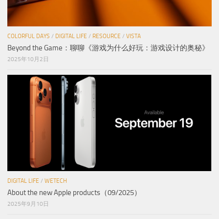
COLORFUL DAYS
/
DIGITAL LIFE
/
RESOURCE
/
VISTA
Beyond the Game：聊聊《游戏为什么好玩：游戏设计的奥秘》
2025年10月2日
DIGITAL LIFE
/
WETECH
About the new Apple products（09/2025）
2025年9月10日