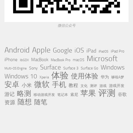
微信公众号
Apple
Android
Google
iOS
iPad
iPad Pro
iPadOS
Microsoft
iPhone
MacBook
MacBook Pro
macOS
libGDX
Surface
Windows
Sony
Surface 3
Surface Go
Multi-OS Engine
体验
使用体验
Windows 10
华为
Xperia
哆啦A梦
微软
安卓
手机
小米
教程
测评
游戏
游戏开发
文化
评测
苹果
略测
游记
谷歌
移动游戏开发
索尼
笔记本
随想
随笔
资源