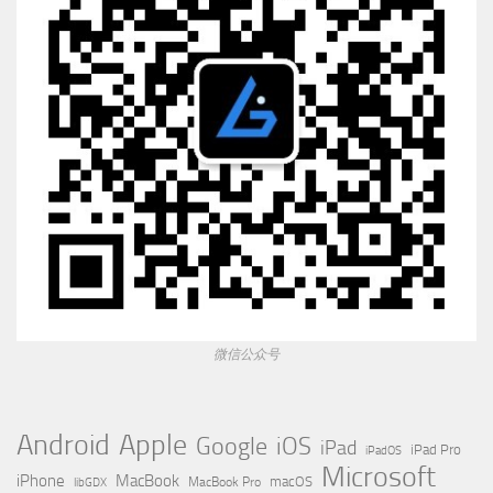
微信公众号
Apple
Android
Google
iOS
iPad
iPad Pro
iPadOS
Microsoft
iPhone
MacBook
MacBook Pro
macOS
libGDX