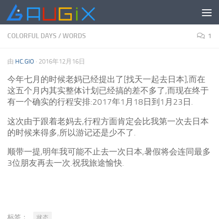
跳至内容
COLORFUL DAYS
/
WORDS
1
由
HC.GIO
·
2016年12月16日
今年七月的时候老妈已经提出了[找天一起去日本],而在
这五个月内其实整体计划已经搞的差不多了,而现在终于
有一个确实的行程安排:2017年1月18日到1月23日.
这次由于跟着老妈去,行程方面肯定会比我第一次去日本
的时候来得多,所以游记还是少不了.
顺带一提,明年我可能不止去一次日本,暑假将会连同最多
3位朋友再去一次.祝我旅途愉快.
标签：
状态