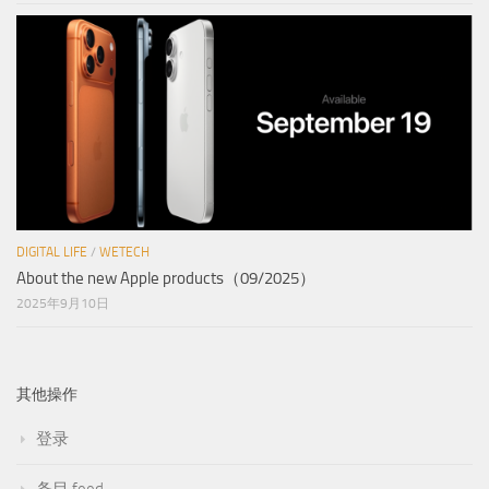
DIGITAL LIFE
/
WETECH
About the new Apple products（09/2025）
2025年9月10日
其他操作
登录