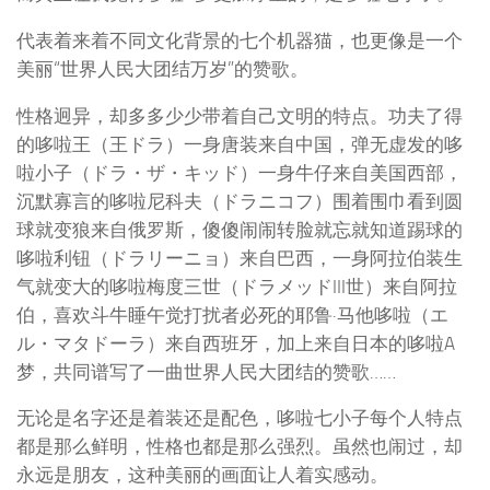
代表着来着不同文化背景的七个机器猫，也更像是一个
美丽“世界人民大团结万岁”的赞歌。
性格迥异，却多多少少带着自己文明的特点。功夫了得
的哆啦王（王ドラ）一身唐装来自中国，弹无虚发的哆
啦小子（ドラ・ザ・キッド）一身牛仔来自美国西部，
沉默寡言的哆啦尼科夫（ドラニコフ）围着围巾看到圆
球就变狼来自俄罗斯，傻傻闹闹转脸就忘就知道踢球的
哆啦利钮
（ドラリーニョ）来自巴西，一身阿拉伯装生
气就变大的
哆啦梅度三世（ドラメッドIII世）来自阿拉
伯，喜欢斗牛睡午觉打扰者必死的
耶鲁·马他哆啦
（エ
ル・マタドーラ）来自西班牙，加上来自日本的哆啦A
梦，共同谱写了一曲世界人民大团结的赞歌……
无论是名字还是着装还是配色，哆啦七小子每个人特点
都是那么鲜明，性格也都是那么强烈。虽然也闹过，却
永远是朋友，这种美丽的画面让人着实感动。