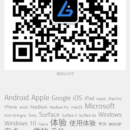
微信公众号
Apple
Android
Google
iOS
iPad
iPad Pro
iPadOS
Microsoft
iPhone
MacBook
MacBook Pro
macOS
libGDX
Surface
Windows
Sony
Surface 3
Surface Go
Multi-OS Engine
体验
使用体验
Windows 10
华为
Xperia
哆啦A梦