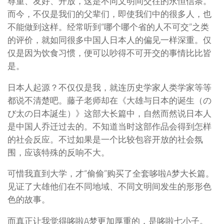
尊重、友好、开放，这是不同文明间交往的永恒信条。
而今，不仅是我们的父辈们，即使我们中的很多人，也
不能做到这样。经常听到“哪个哪个省的人不可交”之类
的评价，就如同很多中国人日本人的偏见一样深重。仅
仅是因为饮食习惯，便可以吵得不可开交的事情比比皆
是。
日本人起源？不仅仅是我，就连历史学家人类学家等等
都说不清楚吧。藤子老师却在《大雄与日本的诞生（の
び太の日本誕生）》这部大长篇中，自然而然说日本人
是中国人乔迁过去的。不知道当时这部作品会得到怎样
的社会反应。不过如果是一个比较包容开放的社会氛
围，应该特殊的反响不大。
可惜我直到大学，才“偷偷”购买了全套哆啦A梦大长篇。
见证了大雄他们在不同地域、不同文明间发生的形形色
色的故事。
而真正让我觉得哆啦A梦更加厚重的，是哆啦七小子。