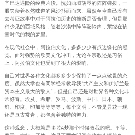
辛巴达遇险的经典片段。恍如西域胡琴的阵阵弹拨，一
股夹杂着孜然味道的风沙扑面而来。虽然至今自己没有
去考证故事中对于阿拉伯历史的推断是否合理，但是那
种少见的西域风格，随着沙漠中阵阵驼铃声，萦绕在孩
童时代的我的梦里。
在现代社会中，阿拉伯文化，多多少少有点边缘化的感
觉。面对强势的欧美文化冲击，无论在宗教还是习俗
上，阿拉伯文化也受到了很大的影响。
自己对世界各种文化都多多少少保持了一点点敬畏的态
度。虽然大学也有同学经常教导我“共产主义和伊斯兰是
资本主义最大的敌人”，但是自己还是对世界各种文化非
常好奇。埃及、希腊、罗马、波斯、中国、日本、朝
鲜、印度、印加等等等等，每个文明，不管是昙花一现
还是亘古常青，都包含着独特的魅力。
这种观念，大概就是哆啦A梦那个时候教我的吧。平等、