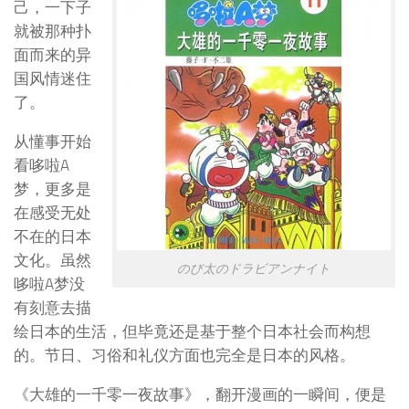
己，一下子
就被那种扑
面而来的异
国风情迷住
了。
从懂事开始
看哆啦A
梦，更多是
在感受无处
不在的日本
文化。虽然
のび太のドラビアンナイト
哆啦A梦没
有刻意去描
绘日本的生活，但毕竟还是基于整个日本社会而构想
的。节日、习俗和礼仪方面也完全是日本的风格。
《大雄的一千零一夜故事》，翻开漫画的一瞬间，便是