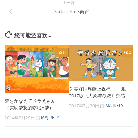
上一篇
Surface Pro 3简评
您可能还喜欢...
17
2
为美好世界献上祝福——观
2017版《大象与叔叔》杂感
梦をかなえてドラえもん
2017年7月30日
由
MAJIREFY
（实现梦想的哆啦A梦）
2014年8月29日
由
MAJIREFY