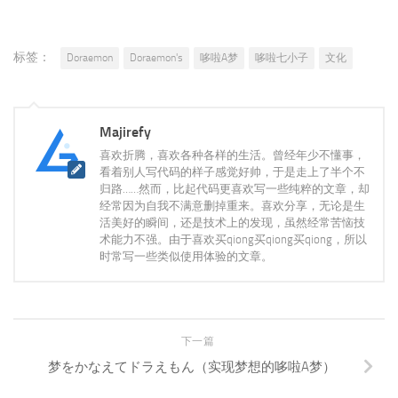
标签：
Doraemon
Doraemon's
哆啦A梦
哆啦七小子
文化
Majirefy
喜欢折腾，喜欢各种各样的生活。曾经年少不懂事，
看着别人写代码的样子感觉好帅，于是走上了半个不
归路……然而，比起代码更喜欢写一些纯粹的文章，却
经常因为自我不满意删掉重来。喜欢分享，无论是生
活美好的瞬间，还是技术上的发现，虽然经常苦恼技
术能力不强。由于喜欢买qiong买qiong买qiong，所以
时常写一些类似使用体验的文章。
下一篇
梦をかなえてドラえもん（实现梦想的哆啦A梦）