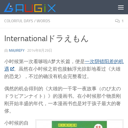
跳至内容
COLORFUL DAYS
/
WORDS
1
Internationalドラえもん
由
MAJIREFY
·
2014年8月29日
小时候第一次看哆啦A梦大长篇，便是
一次阴错阳差的机
遇
。虽然在小时候之前也接触浮光掠影地看过《大雄
的恐龙》，不过的确没有机会完整看过。
偶然的机会得到的《大雄的一千零一夜故事（のび太の
ドラビアンナイト）》的漫画书。在小时候那个物质刚
刚开始丰盛的年代，一本漫画书也是对于孩子最大的奢
侈。
小时候的自