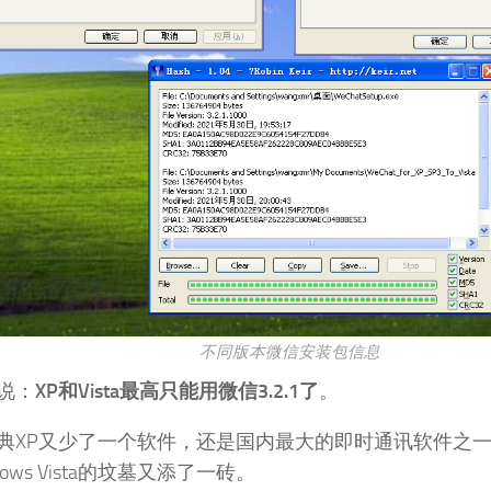
不同版本微信安装包信息
说：
XP和Vista最高只能用微信3.2.1了
。
典XP又少了一个软件，还是国内最大的即时通讯软件之一，为W
dows Vista的坟墓又添了一砖。