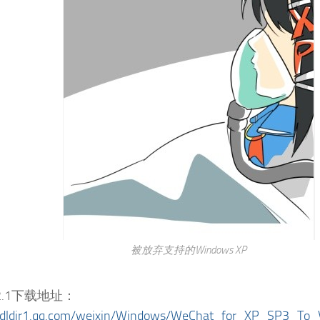
被放弃支持的Windows XP
2.1下载地址：
//dldir1.qq.com/weixin/Windows/WeChat_for_XP_SP3_To_V