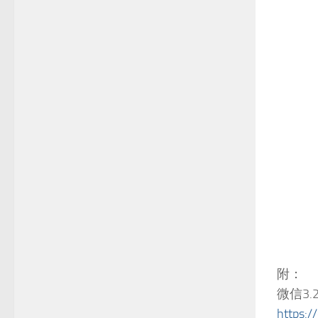
附：
微信3.
https: