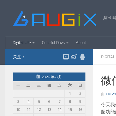
跳至内容
简单·精
Digital Life
Colorful Days
About
关注：
DIGITAL 
微
2026 年 8 月
一
二
三
四
五
六
日
1
2
由
XINGY
3
4
5
6
7
8
9
今天我
10
11
12
13
14
15
16
圈功能