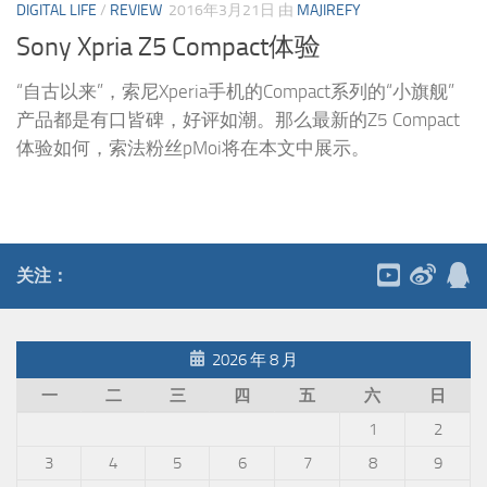
DIGITAL LIFE
/
REVIEW
2016年3月21日
由
MAJIREFY
Sony Xpria Z5 Compact体验
“自古以来”，索尼Xperia手机的Compact系列的“小旗舰”
产品都是有口皆碑，好评如潮。那么最新的Z5 Compact
体验如何，索法粉丝pMoi将在本文中展示。
关注：
2026 年 8 月
一
二
三
四
五
六
日
1
2
3
4
5
6
7
8
9