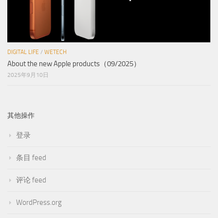
DIGITAL LIFE
/
WETECH
About the new Apple products（09/2025）
2025年9月10日
其他操作
登录
条目 feed
评论 feed
WordPress.org