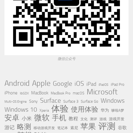
微信公众号
Apple
Android
Google
iOS
iPad
iPad Pro
iPadOS
Microsoft
iPhone
MacBook
MacBook Pro
macOS
libGDX
Surface
Windows
Sony
Surface 3
Surface Go
Multi-OS Engine
体验
使用体验
Windows 10
华为
Xperia
哆啦A梦
微软
安卓
手机
小米
教程
测评
游戏
游戏开发
文化
评测
苹果
略测
游记
谷歌
移动游戏开发
索尼
笔记本