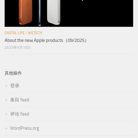
DIGITAL LIFE
/
WETECH
About the new Apple products（09/2025）
2025年9月10日
其他操作
登录
条目 feed
评论 feed
WordPress.org