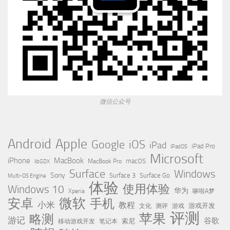
微信公众号
Apple
Android
Google
iOS
iPad
iPad Pro
iPadOS
Microsoft
iPhone
MacBook
MacBook Pro
macOS
libGDX
Surface
Windows
Sony
Surface 3
Surface Go
Multi-OS Engine
体验
使用体验
Windows 10
华为
Xperia
哆啦A梦
微软
安卓
手机
小米
教程
测评
游戏
游戏开发
文化
评测
苹果
略测
游记
谷歌
移动游戏开发
索尼
笔记本