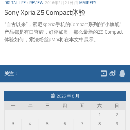
DIGITAL LIFE
/
REVIEW
2016年3月21日
由
MAJIREFY
Sony Xpria Z5 Compact体验
“自古以来”，索尼Xperia手机的Compact系列的“小旗舰”
产品都是有口皆碑，好评如潮。那么最新的Z5 Compact
体验如何，索法粉丝pMoi将在本文中展示。
关注：
2026 年 8 月
一
二
三
四
五
六
日
1
2
3
4
5
6
7
8
9