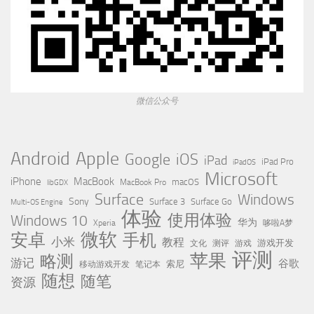
微信公众号
Apple
Android
Google
iOS
iPad
iPad Pro
iPadOS
Microsoft
iPhone
MacBook
MacBook Pro
macOS
libGDX
Surface
Windows
Sony
Surface 3
Surface Go
Multi-OS Engine
体验
使用体验
Windows 10
华为
Xperia
哆啦A梦
微软
安卓
手机
小米
教程
测评
游戏
游戏开发
文化
评测
苹果
略测
游记
谷歌
移动游戏开发
索尼
笔记本
随想
随笔
资源