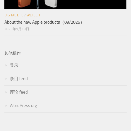
DIGITAL LIFE
/
WETECH
About the new Apple products（09/2025）
2025年9月10日
其他操作
登录
条目 feed
评论 feed
WordPress.org