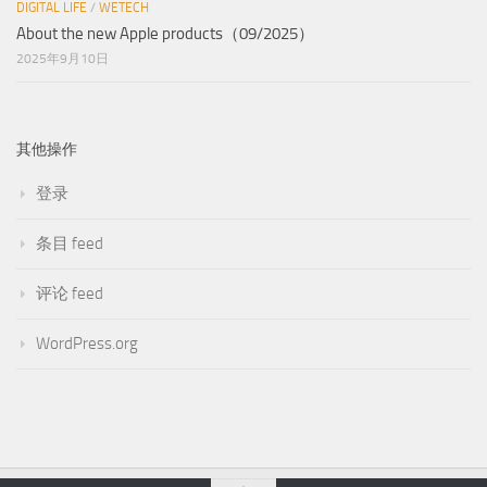
DIGITAL LIFE
/
WETECH
About the new Apple products（09/2025）
2025年9月10日
其他操作
登录
条目 feed
评论 feed
WordPress.org