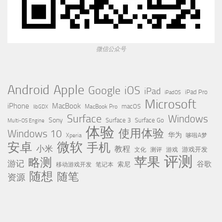
微信公众号
Apple
Android
Google
iOS
iPad
iPad Pro
iPadOS
Microsoft
iPhone
MacBook
MacBook Pro
macOS
libGDX
Surface
Windows
Sony
Surface 3
Surface Go
Multi-OS Engine
体验
使用体验
Windows 10
华为
Xperia
哆啦A梦
微软
安卓
手机
小米
教程
测评
游戏
游戏开发
文化
评测
苹果
略测
游记
谷歌
移动游戏开发
索尼
笔记本
随想
随笔
资源