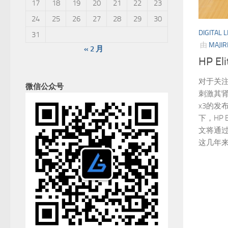
17
18
19
20
21
22
23
24
25
26
27
28
29
30
DIGITAL L
31
由
MAJIR
« 2 月
HP E
对于关注
微信公众号
刺激其肾
x3的发
下，HP 
文将通过
这几年来