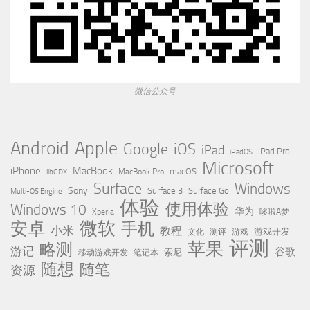
微信公众号
Apple
Android
Google
iOS
iPad
iPad Pro
iPadOS
Microsoft
iPhone
MacBook
MacBook Pro
macOS
libGDX
Surface
Windows
Sony
Surface 3
Surface Go
Multi-OS Engine
体验
使用体验
Windows 10
华为
Xperia
哆啦A梦
微软
安卓
手机
小米
教程
测评
游戏
游戏开发
文化
评测
苹果
略测
游记
谷歌
移动游戏开发
索尼
笔记本
随想
随笔
资源