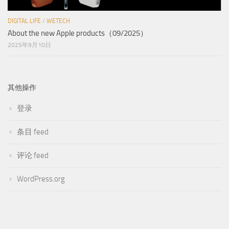
DIGITAL LIFE
/
WETECH
About the new Apple products（09/2025）
2025年9月10日
其他操作
登录
条目 feed
评论 feed
WordPress.org