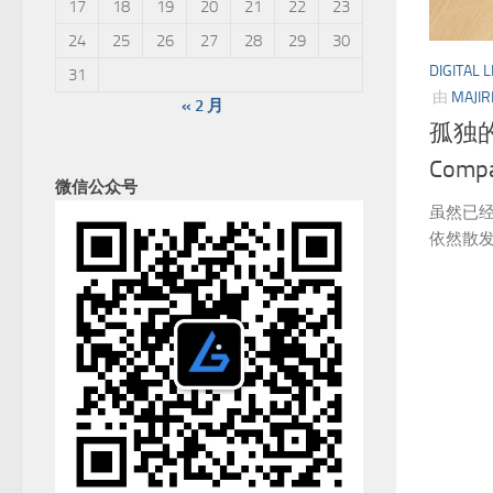
17
18
19
20
21
22
23
24
25
26
27
28
29
30
DIGITAL L
31
由
MAJIR
« 2 月
孤独的
Comp
微信公众号
虽然已经
依然散