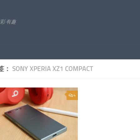
彩·有趣
签：
SONY XPERIA XZ1 COMPACT
4