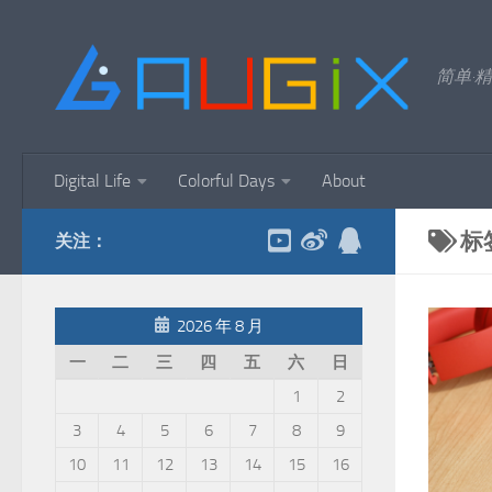
跳至内容
简单·精
Digital Life
Colorful Days
About
标
关注：
2026 年 8 月
一
二
三
四
五
六
日
1
2
3
4
5
6
7
8
9
10
11
12
13
14
15
16