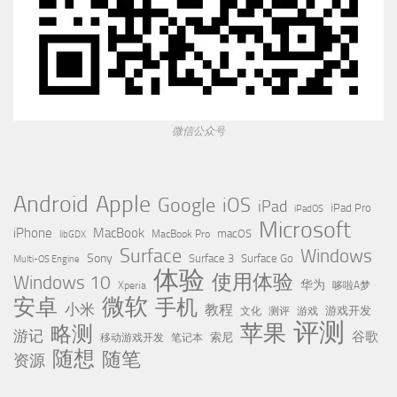
微信公众号
Apple
Android
Google
iOS
iPad
iPad Pro
iPadOS
Microsoft
iPhone
MacBook
MacBook Pro
macOS
libGDX
Surface
Windows
Sony
Surface 3
Surface Go
Multi-OS Engine
体验
使用体验
Windows 10
华为
Xperia
哆啦A梦
微软
安卓
手机
小米
教程
测评
游戏
游戏开发
文化
评测
苹果
略测
游记
谷歌
移动游戏开发
索尼
笔记本
随想
随笔
资源