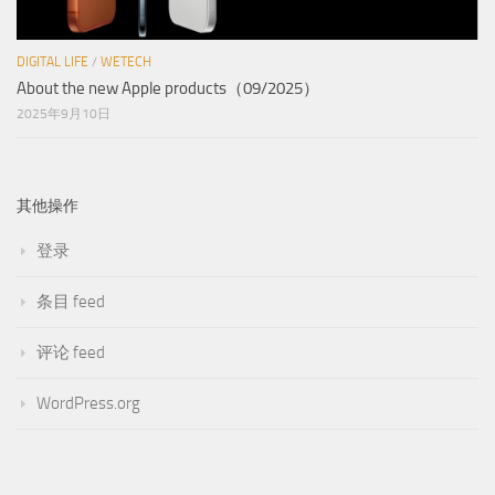
DIGITAL LIFE
/
WETECH
About the new Apple products（09/2025）
2025年9月10日
其他操作
登录
条目 feed
评论 feed
WordPress.org