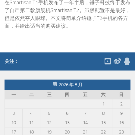
在Smartisan T1手机发布了一年半后，锤子科技终于发布
了自己第二款旗舰机Smartisan T2。虽然配置不是最好，
但是依然夺人眼球。本文将简单介绍锤子T2手机的各方
面，并给出适当的购买建议。
关注：
2026 年 8 月
一
二
三
四
五
六
日
1
2
3
4
5
6
7
8
9
10
11
12
13
14
15
16
17
18
19
20
21
22
23