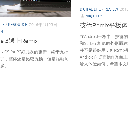
DIGITAL LIFE
/
REVIEW
20
由
MAJIREFY
技德Remix平板
IFE
/
RESOURCE
2016年4月23日
ON
在Android平板中，技德
ace 3遇上Remix
和Surface相似的外形而独
并不是很好用，但Remi
ix OS for PC好几次的更新，终于支持
Android向桌面操作系
ace 3了，整体还是比较流畅，但是驱动问
给人体验如何，希望本文
很多。