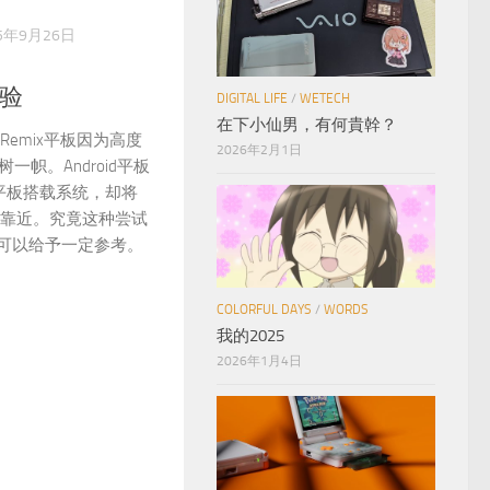
15年9月26日
体验
DIGITAL LIFE
/
WETECH
在下小仙男，有何貴幹？
的Remix平板因为高度
2026年2月1日
树一帜。Android平板
x平板搭载系统，却将
统上靠近。究竟这种尝试
可以给予一定参考。
COLORFUL DAYS
/
WORDS
我的2025
2026年1月4日