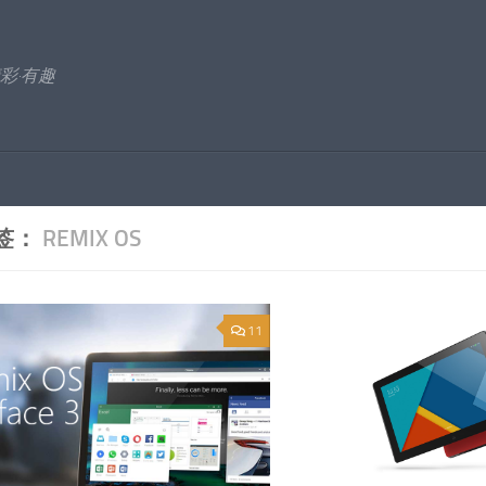
彩·有趣
签：
REMIX OS
11