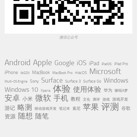
微信公众号
Apple
Android
Google
iOS
iPad
iPad Pro
iPadOS
Microsoft
iPhone
MacBook
MacBook Pro
macOS
libGDX
Surface
Windows
Sony
Surface 3
Surface Go
Multi-OS Engine
体验
使用体验
Windows 10
华为
Xperia
哆啦A梦
微软
安卓
手机
小米
教程
测评
游戏
游戏开发
文化
评测
苹果
略测
游记
谷歌
移动游戏开发
索尼
笔记本
随想
随笔
资源