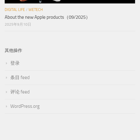
DIGITAL LIFE
/
WETECH
About the new Apple products（09/2025）
2025年9月10日
其他操作
登录
条目 feed
评论 feed
WordPress.org