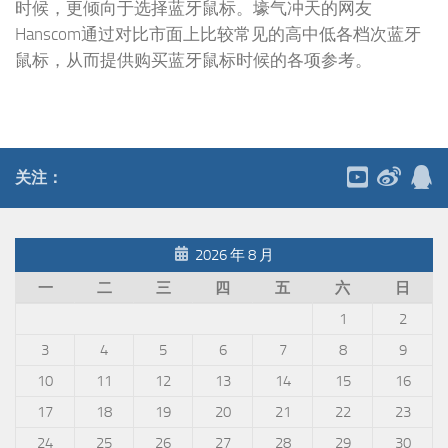
时候，更倾向于选择蓝牙鼠标。壕气冲天的网友
Hanscom通过对比市面上比较常见的高中低各档次蓝牙
鼠标，从而提供购买蓝牙鼠标时候的各项参考。
关注：
2026 年 8 月
一
二
三
四
五
六
日
1
2
3
4
5
6
7
8
9
10
11
12
13
14
15
16
17
18
19
20
21
22
23
24
25
26
27
28
29
30