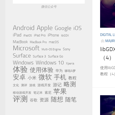
微信公众号
Apple
Android
Google
iOS
iPad
DIGITAL L
iPhone
iPad Pro
iPadOS
libGDX
由
MAJIR
MacBook
MacBook Pro
macOS
Microsoft
libG
Sony
Multi-OS Engine
Surface
（4）
Surface 3
Surface Go
Windows
Windows 10
Xperia
体验
使用lib
使用体验
华为
哆啦A梦
教程（4
微软
安卓
手机
小米
教程
略测
游记
测评
游戏
游戏开发
文化
苹果
移动游戏开发
索尼
笔记本
评测
随想
随笔
资源
谷歌