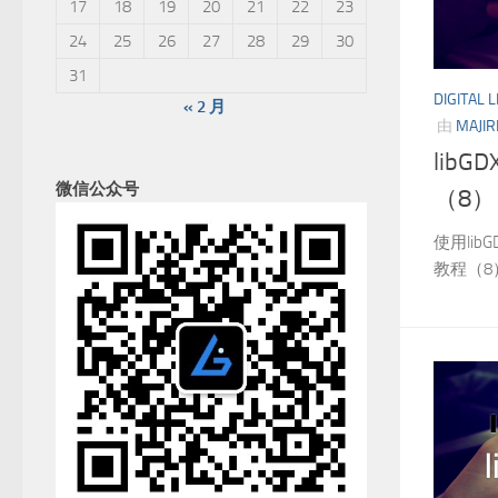
17
18
19
20
21
22
23
24
25
26
27
28
29
30
31
DIGITAL L
« 2 月
由
MAJIR
libG
微信公众号
（8）
使用lib
教程（8