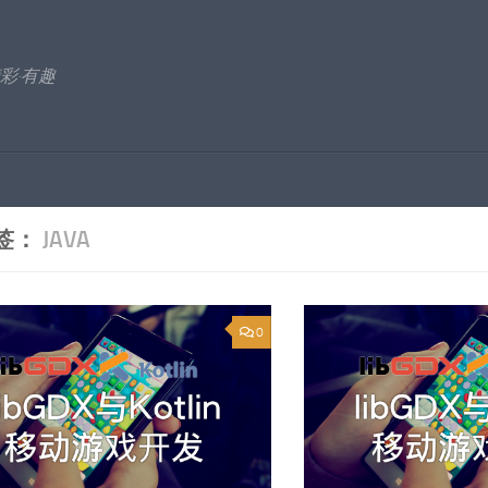
彩·有趣
签：
JAVA
0