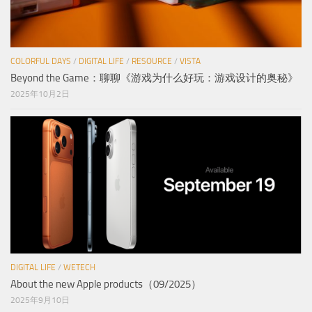
COLORFUL DAYS
/
DIGITAL LIFE
/
RESOURCE
/
VISTA
Beyond the Game：聊聊《游戏为什么好玩：游戏设计的奥秘》
2025年10月2日
DIGITAL LIFE
/
WETECH
About the new Apple products（09/2025）
2025年9月10日