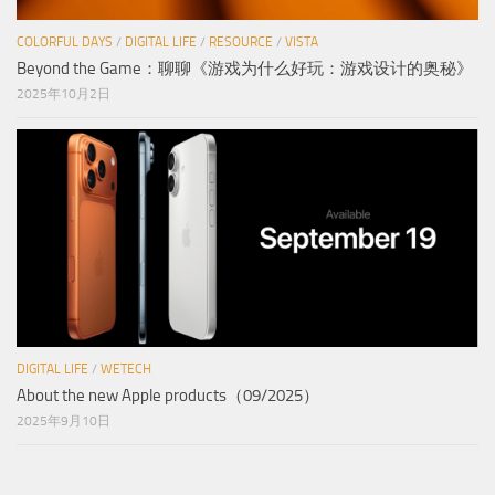
COLORFUL DAYS
/
DIGITAL LIFE
/
RESOURCE
/
VISTA
Beyond the Game：聊聊《游戏为什么好玩：游戏设计的奥秘》
2025年10月2日
DIGITAL LIFE
/
WETECH
About the new Apple products（09/2025）
2025年9月10日