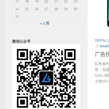
17
18
19
20
21
22
23
24
25
26
27
28
29
30
31
« 2 月
DIGITAL L
微信公众号
由
MAJIR
广告
红米系
型，也
Note
之前MX