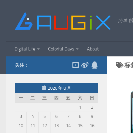
跳至内容
简单·精
Digital Life
Colorful Days
About
标
关注：
2026 年 8 月
一
二
三
四
五
六
日
1
2
3
4
5
6
7
8
9
10
11
12
13
14
15
16