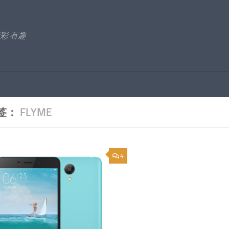
彩·有趣
签：
FLYME
4