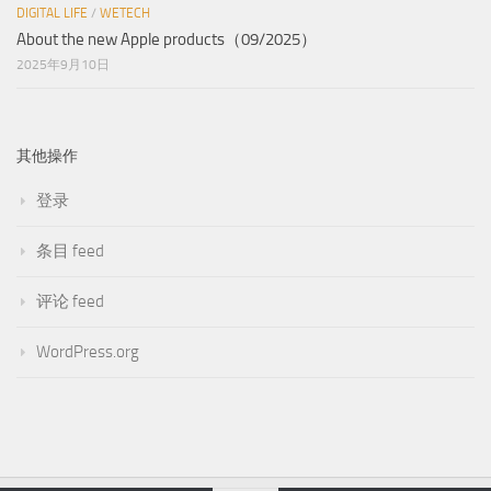
DIGITAL LIFE
/
WETECH
About the new Apple products（09/2025）
2025年9月10日
其他操作
登录
条目 feed
评论 feed
WordPress.org