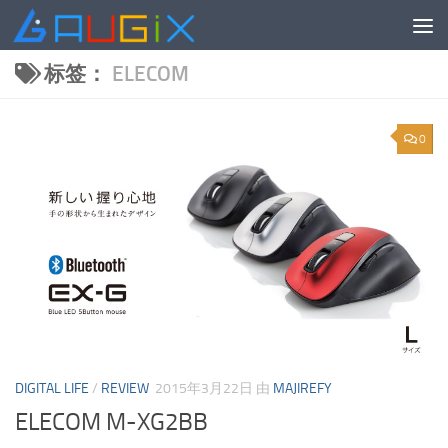
跳至内容
标签：
ELECOM
0
DIGITAL LIFE
/
REVIEW
2015年3月22日
由
MAJIREFY
ELECOM M-XG2BB