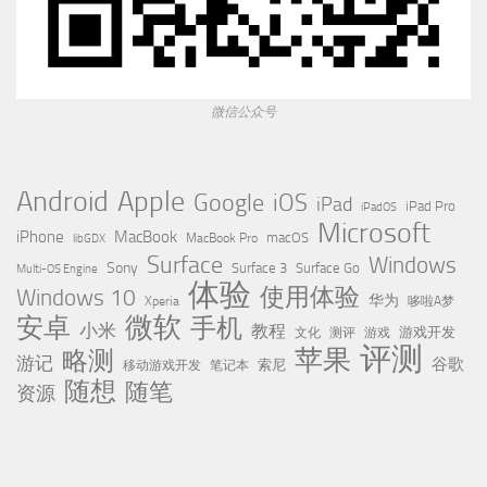
微信公众号
Apple
Android
Google
iOS
iPad
iPad Pro
iPadOS
Microsoft
iPhone
MacBook
MacBook Pro
macOS
libGDX
Surface
Windows
Sony
Surface 3
Surface Go
Multi-OS Engine
体验
使用体验
Windows 10
华为
Xperia
哆啦A梦
微软
安卓
手机
小米
教程
测评
游戏
游戏开发
文化
评测
苹果
略测
游记
谷歌
移动游戏开发
索尼
笔记本
随想
随笔
资源