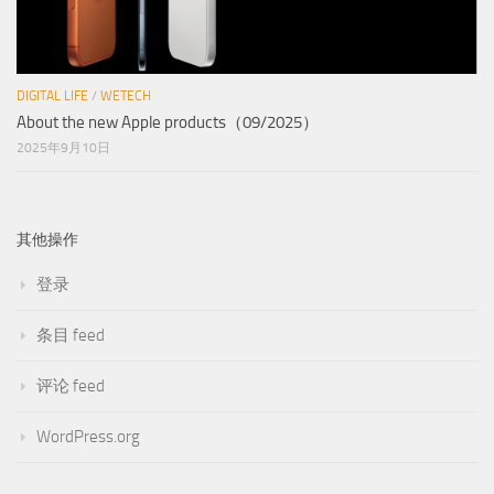
DIGITAL LIFE
/
WETECH
About the new Apple products（09/2025）
2025年9月10日
其他操作
登录
条目 feed
评论 feed
WordPress.org