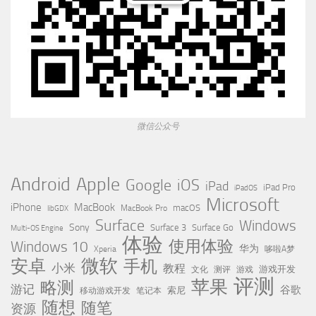
微信公众号
Apple
Android
Google
iOS
iPad
iPad Pro
iPadOS
Microsoft
iPhone
MacBook
MacBook Pro
macOS
libGDX
Surface
Windows
Sony
Surface 3
Surface Go
Multi-OS Engine
体验
使用体验
Windows 10
华为
Xperia
哆啦A梦
微软
安卓
手机
小米
教程
测评
游戏
游戏开发
文化
评测
苹果
略测
游记
谷歌
移动游戏开发
索尼
笔记本
随想
随笔
资源