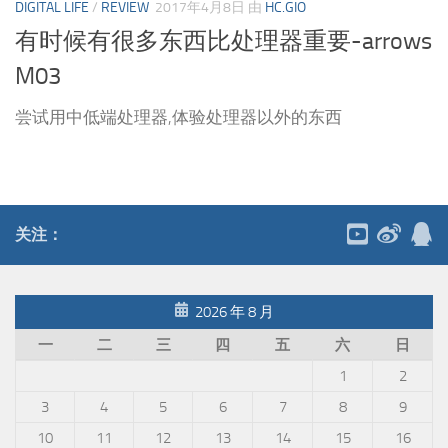
DIGITAL LIFE
/
REVIEW
2017年4月8日
由
HC.GIO
有时候有很多东西比处理器重要-arrows
M03
尝试用中低端处理器,体验处理器以外的东西
关注：
2026 年 8 月
一
二
三
四
五
六
日
1
2
3
4
5
6
7
8
9
10
11
12
13
14
15
16