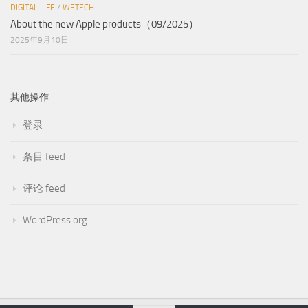
DIGITAL LIFE
/
WETECH
About the new Apple products（09/2025）
2025年9月10日
其他操作
登录
条目 feed
评论 feed
WordPress.org