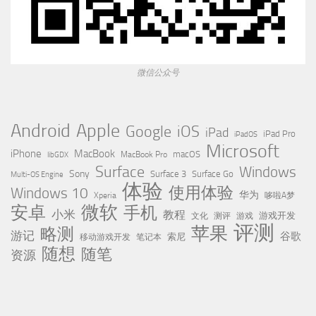
微信公众号
Apple
Android
Google
iOS
iPad
iPad Pro
iPadOS
Microsoft
iPhone
MacBook
MacBook Pro
macOS
libGDX
Surface
Windows
Sony
Surface 3
Surface Go
Multi-OS Engine
体验
使用体验
Windows 10
华为
Xperia
哆啦A梦
微软
安卓
手机
小米
教程
测评
游戏
游戏开发
文化
评测
苹果
略测
游记
谷歌
移动游戏开发
索尼
笔记本
随想
随笔
资源